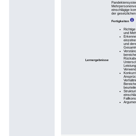
Pandektensystem
Mehrpersonenverh
einschlägige kom
der gesetzliche
Fertigkeiten
Richtige
und Meh
Erkenne
einzeln
und der
Gesamtv
Verständ
bereiche
Rückabw
Lernergebnisse
Untersc
Leistung
Verwen
Konkurr
Ansprüc
Verhältn
Bereich
beurteil
Struktu
einschl
Fallkons
Argumen