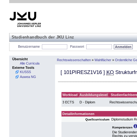
Studienhandbuch der JKU Linz
Benutzername
Passwort
Übersicht
Rechtswissenschaften
»
Wahlfächer
»
Ordentliche Ge
Alle Curricula
Externe Tools
[
101PIRESZ1V16
]
KO
Strukturfr
KUSSS
Auwea NG
Workload
Ausbildungslevel
Studienfachbere
3 ECTS
D - Diplom
Rechtswissenscha
Detailinformationen
Diplomstudium R
Quellcurriculum
Kompetenzen
Die Studierenden
Rechts zu verste