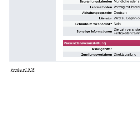
Mündliche oder s
Beurteilungskriterien
Vortrag mit inter
Lehrmethoden
Deutsch
Abhaltungssprache
Wird zu Beginn d
Literatur
Nein
Lehrinhalte wechselnd?
Die Lehrveransta
Sonstige Informationen
Fertigkeitentrain
Präsenzlehrveranstaltung
-
Teilungsziffer
Direktzuteilung
Zuteilungsverfahren
Version v1.0.25