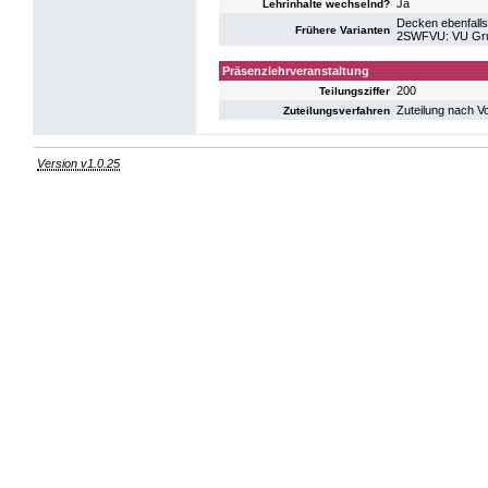
Ja
Lehrinhalte wechselnd?
Decken ebenfalls
Frühere Varianten
2SWFVU: VU Gru
Präsenzlehrveranstaltung
200
Teilungsziffer
Zuteilung nach V
Zuteilungsverfahren
Version v1.0.25