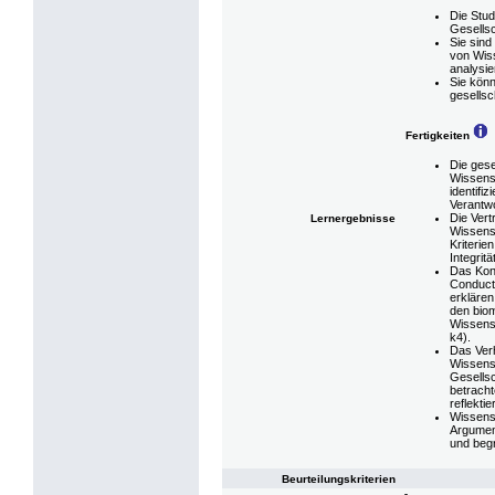
Die Stud
Gesellsc
Sie sind
von Wiss
analysie
Sie kön
gesellsc
Fertigkeiten
Die gese
Wissensc
identifi
Verantwo
Die Vert
Lernergebnisse
Wissens
Kriterie
Integritä
Das Kon
Conduct
erklären
den bio
Wissens
k4).
Das Ver
Wissens
Gesellsc
betracht
reflektie
Wissensc
Argument
und begr
Beurteilungskriterien