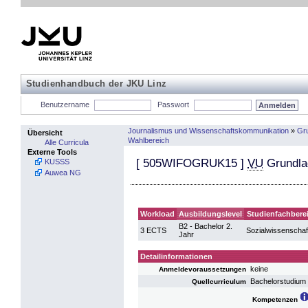
Studienhandbuch der JKU Linz
Benutzername
Passwort
Journalismus und Wissenschaftskommunikation
»
Gr
Übersicht
Wahlbereich
Alle Curricula
Externe Tools
[
505WIFOGRUK15
]
VU
Grundla
KUSSS
Auwea NG
Workload
Ausbildungslevel
Studienfachbere
B2 - Bachelor 2.
3 ECTS
Sozialwissenschaf
Jahr
Detailinformationen
keine
Anmeldevoraussetzungen
Bachelorstudium
Quellcurriculum
Kompetenzen