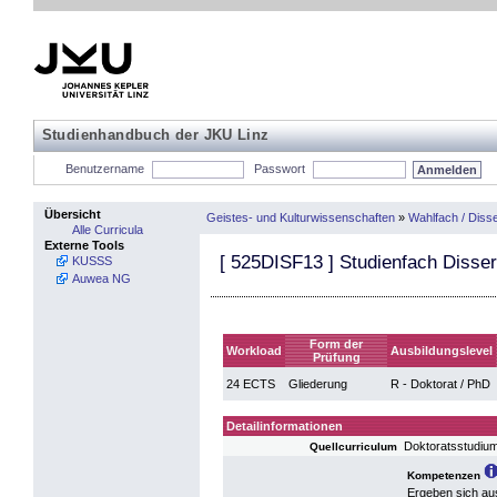
Studienhandbuch der JKU Linz
Benutzername
Passwort
Übersicht
Geistes- und Kulturwissenschaften
»
Wahlfach / Disse
Alle Curricula
Externe Tools
[
525DISF13
] Studienfach Disser
KUSSS
Auwea NG
Form der
Workload
Ausbildungslevel
Prüfung
24 ECTS
Gliederung
R - Doktorat / PhD
Detailinformationen
Doktoratsstudiu
Quellcurriculum
Kompetenzen
Ergeben sich au