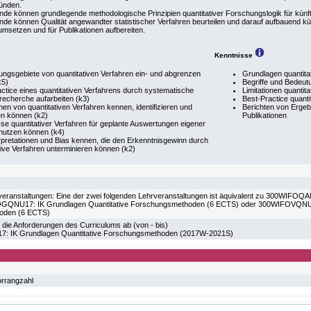
ründen.
nde können grundlegende methodologische Prinzipien quantitativer Forschungslogik für künf
nde können Qualität angewandter statistischer Verfahren beurteilen und darauf aufbauend kü
umsetzen und für Publikationen aufbereiten.
Kenntnisse
ngsgebiete von quantitativen Verfahren ein- und abgrenzen
Grundlagen quantit
k5)
Begriffe und Bedeut
ctice eines quantitativen Verfahrens durch systematische
Limitationen quanti
rrecherche aufarbeiten (k3)
Best-Practice quant
onen von quantitativen Verfahren kennen, identifizieren und
Berichten von Ergeb
en können (k2)
Publikationen
se quantitativer Verfahren für geplante Auswertungen eigener
 nutzen können (k4)
rpretationen und Bias kennen, die den Erkenntnisgewinn durch
tive Verfahren unterminieren können (k2)
veranstaltungen: Eine der zwei folgenden Lehrveranstaltungen ist äquivalent zu 300WIFOQ
QNU17: IK Grundlagen Quantitative Forschungsmethoden (6 ECTS) oder 300WIFOVQNU17:
oden (6 ECTS)
 die Anforderungen des Curriculums ab (von - bis)
 IK Grundlagen Quantitative Forschungsmethoden (2017W-2021S)
orrangzahl