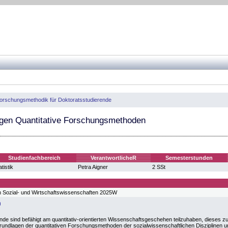
orschungsmethodik für Doktoratsstudierende
gen Quantitative Forschungsmethoden
Studienfachbereich
VerantwortlicheR
Semesterstunden
atistik
Petra Aigner
2 SSt
 Sozial- und Wirtschaftswissenschaften 2025W
nde sind befähigt am quantitativ-orientierten Wissenschaftsgeschehen teilzuhaben, dieses zu 
undlagen der quantitativen Forschungsmethoden der sozialwissenschaftlichen Disziplinen u