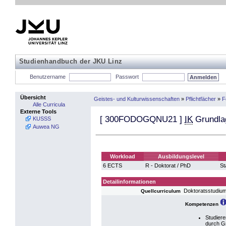
Studienhandbuch der JKU Linz
Benutzername
Passwort
Übersicht
Geistes- und Kulturwissenschaften
»
Pflichtfächer
»
F
Alle Curricula
Externe Tools
[
300FODOGQNU21
]
IK
Grundla
KUSSS
Auwea NG
Workload
Ausbildungslevel
6 ECTS
R - Doktorat / PhD
St
Detailinformationen
Doktoratsstudium
Quellcurriculum
Kompetenzen
Studiere
durch Gr