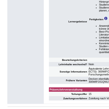
Hinterg
Studiere
Studiere
planen, 
Fertigkeiten
Lernergebnisse
Anwendu
könne (
Best-Pra
Literatu
Limitati
einordn
Kenntnis
Studien
Fehlinte
quantita
Beurteilungskriterien
Nein
Lehrinhalte wechselnd?
Äquivalente Lehr
ECTS): 300WIFOG
Sonstige Informationen
Forschungsmeth
Decken ebenfalls
Frühere Varianten
300WIFOGQNU17:
Präsenzlehrveranstaltung
15
Teilungsziffer
Zuteilung nach V
Zuteilungsverfahren