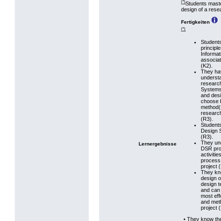
(*)
Students maste
design of a resea
Fertigkeiten
(*)
Students
principl
Informat
associa
(K2).
They ha
understa
research
Systems 
and des
choose 
method(s
research
(R3).
Students
Design 
(R3).
They und
Lernergebnisse
DSR pro
activiti
process
project 
They kno
design o
design 
and can 
most eff
and met
project 
• They know the 