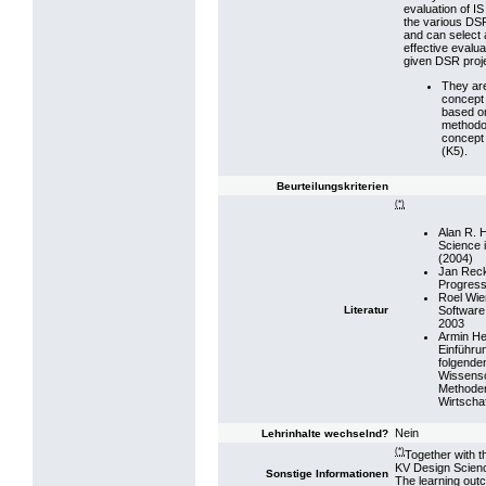
evaluation of IS
the various DSR
and can select 
effective evalua
given DSR proje
They are
concept f
based o
methodol
concept 
(K5).
Beurteilungskriterien
(*)
Alan R. 
Science 
(2004)
Jan Reck
Progress
Roel Wie
Software
Literatur
2003
Armin He
Einführu
folgenden
Wissensc
Methoden
Wirtschaf
Nein
Lehrinhalte wechselnd?
(*)
Together with t
KV Design Science
Sonstige Informationen
The learning out