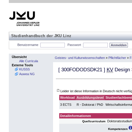
Studienhandbuch der JKU Linz
Benutzername
Passwort
Übersicht
Geistes- und Kulturwissenschaften
»
Pflichtfächer
»
F
Alle Curricula
Externe Tools
[
300FODODSDK21
]
KV
Design S
KUSSS
Auwea NG
(*)
Leider ist diese Information in Deutsch nicht verfü
Workload
Ausbildungslevel
Studienfachbere
3 ECTS
R - Doktorat / PhD
Wirtschaftsinforma
Detailinformationen
Doktoratsstudium
Quellcurriculum
Kompetenzen