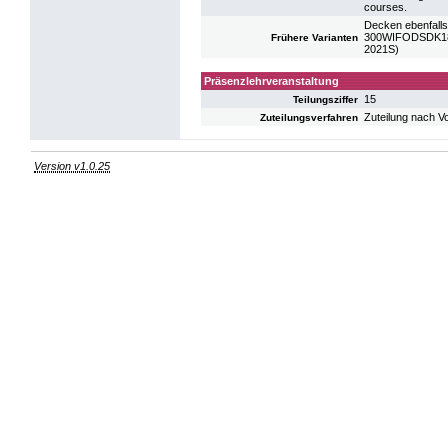
courses.
Decken ebenfalls
300WIFODSDK18: 
Frühere Varianten
2021S)
Präsenzlehrveranstaltung
15
Teilungsziffer
Zuteilung nach V
Zuteilungsverfahren
Version v1.0.25