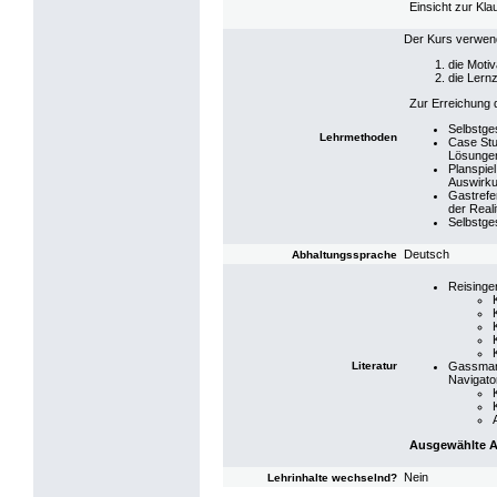
Einsicht zur Klau
Der Kurs verwen
die Moti
die Lernz
Zur Erreichung 
Selbstge
Lehrmethoden
Case Stu
Lösungen
Planspie
Auswirku
Gastrefe
der Real
Selbstge
Deutsch
Abhaltungssprache
Reisinge
Literatur
Gassmann
Navigator
Ausgewählte Ar
Nein
Lehrinhalte wechselnd?