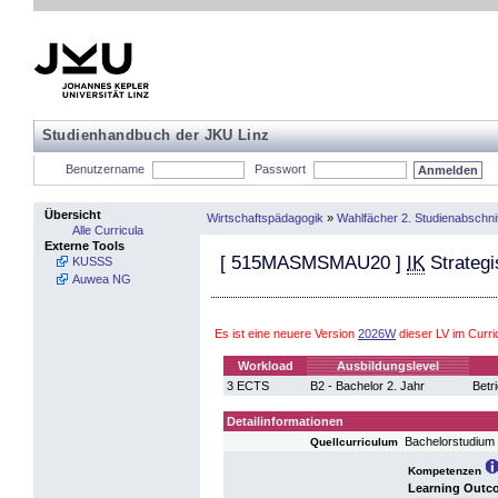
Studienhandbuch der JKU Linz
Benutzername
Passwort
Übersicht
Wirtschaftspädagogik
»
Wahlfächer 2. Studienabschnit
Alle Curricula
Externe Tools
[
515MASMSMAU20
]
IK
Strategi
KUSSS
Auwea NG
Es ist eine neuere Version
2026W
dieser LV im Curr
Workload
Ausbildungslevel
3 ECTS
B2 - Bachelor 2. Jahr
Betr
Detailinformationen
Bachelorstudium 
Quellcurriculum
Kompetenzen
Learning Outc