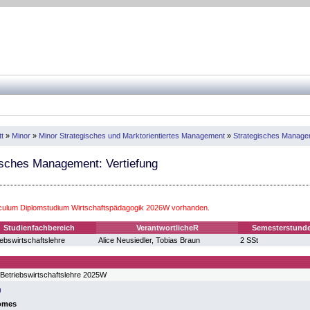
t
»
Minor
»
Minor Strategisches und Marktorientiertes Management
»
Strategisches Manage
sches Management: Vertiefung
iculum Diplomstudium Wirtschaftspädagogik 2026W vorhanden.
Studienfachbereich
VerantwortlicheR
Semesterstund
iebswirtschaftslehre
Alice Neusiedler, Tobias Braun
2 SSt
Betriebswirtschaftslehre 2025W
omes