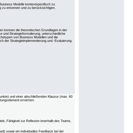
 Business Modelle kontextspezifisch zu
g zu erkennen und zu berücksichtigen.
en kennen die theoretischen Grundlagen in der
e und Strategieformulierung, unterschiedliche
hetypen von Business Modellen und die
ch der Strategieimplementierung und -Evaluierung.
unkte) und einer abschließenden Klausur (max. 60
tungselement erreichen.
ls, Fähigkeit zur Reflexion innerhalb des Teams,
t) sowie ein individuelles Feedback bei der