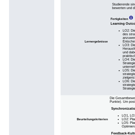
Studierende sin
bewerten und d
Fertigkeiten
Learning Outc
LO2: Die
des str
anzuwend
Entschei
Lernergebnisse
LO3: Die
Herausf
und dab
praktisc
LO4: Di
Strategi
unterne
LO5: Di
strategi
zielgeri
LO6: Di
strategi
Strategi
Die Gesamtbewert
Punkte). Um posi
Synchronizati
LO1, LO3
LO2: Pla
Beurteilungskriterien
LO5: Pla
Optimier
Feedback-Kult