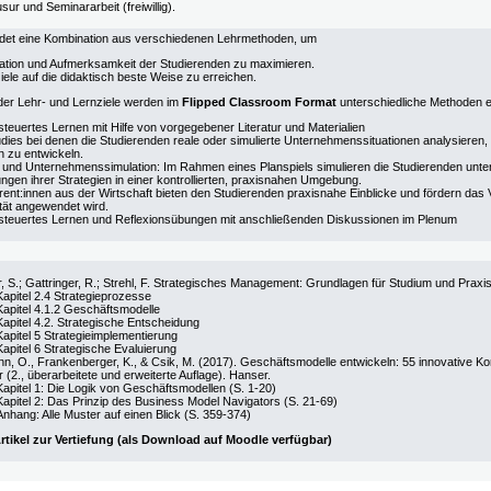
sur und Seminararbeit (freiwillig).
det eine Kombination aus verschiedenen Lehrmethoden, um
vation und Aufmerksamkeit der Studierenden zu maximieren.
iele auf die didaktisch beste Weise zu erreichen.
der Lehr- und Lernziele werden im
Flipped Classroom Format
unterschiedliche Methoden e
steuertes Lernen mit Hilfe von vorgegebener Literatur und Materialien
dies bei denen die Studierenden reale oder simulierte Unternehmenssituationen analysieren, 
 zu entwickeln.
l und Unternehmenssimulation: Im Rahmen eines Planspiels simulieren die Studierenden unt
ngen ihrer Strategien in einer kontrollierten, praxisnahen Umgebung.
rent:innen aus der Wirtschaft bieten den Studierenden praxisnahe Einblicke und fördern das
ität angewendet wird.
steuertes Lernen und Reflexionsübungen mit anschließenden Diskussionen im Plenum
r, S.; Gattringer, R.; Strehl, F. Strategisches Management: Grundlagen für Studium und Prax
Kapitel 2.4 Strategieprozesse
Kapitel 4.1.2 Geschäftsmodelle
Kapitel 4.2. Strategische Entscheidung
Kapitel 5 Strategieimplementierung
Kapitel 6 Strategische Evaluierung
, O., Frankenberger, K., & Csik, M. (2017). Geschäftsmodelle entwickeln: 55 innovative Ko
 (2., überarbeitete und erweiterte Auflage). Hanser.
Kapitel 1: Die Logik von Geschäftsmodellen (S. 1-20)
Kapitel 2: Das Prinzip des Business Model Navigators (S. 21-69)
Anhang: Alle Muster auf einen Blick (S. 359-374)
tikel zur Vertiefung (als Download auf Moodle verfügbar)