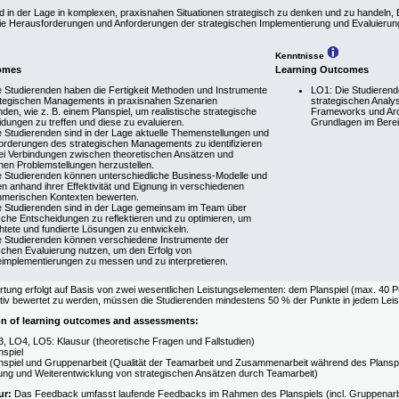
d in der Lage in komplexen, praxisnahen Situationen strategisch zu denken und zu handeln,
ie Herausforderungen und Anforderungen der strategischen Implementierung und Evaluierun
Kenntnisse
omes
Learning Outcomes
 Studierenden haben die Fertigkeit Methoden und Instrumente
LO1: Die Studierend
ategischen Managements in praxisnahen Szenarien
strategischen Analys
en, wie z. B. einem Planspiel, um realistische strategische
Frameworks und Arc
dungen zu treffen und diese zu evaluieren.
Grundlagen im Berei
 Studierenden sind in der Lage aktuelle Themenstellungen und
orderungen des strategischen Managements zu identifizieren
ei Verbindungen zwischen theoretischen Ansätzen und
hen Problemstellungen herzustellen.
e Studierenden können unterschiedliche Business-Modelle und
en anhand ihrer Effektivität und Eignung in verschiedenen
hmerischen Kontexten bewerten.
e Studierenden sind in der Lage gemeinsam im Team über
sche Entscheidungen zu reflektieren und zu optimieren, um
chtete und fundierte Lösungen zu entwickeln.
e Studierenden können verschiedene Instrumente der
schen Evaluierung nutzen, um den Erfolg von
eimplementierungen zu messen und zu interpretieren.
ung erfolgt auf Basis von zwei wesentlichen Leistungselementen: dem Planspiel (max. 40 P
tiv bewertet zu werden, müssen die Studierenden mindestens 50 % der Punkte in jedem Leis
on of learning outcomes and assessments:
, LO4, LO5: Klausur (theoretische Fragen und Fallstudien)
nspiel
nspiel und Gruppenarbeit (Qualität der Teamarbeit und Zusammenarbeit während des Planspie
ung und Weiterentwicklung von strategischen Ansätzen durch Teamarbeit)
ur:
Das Feedback umfasst laufende Feedbacks im Rahmen des Planspiels (incl. Gruppenarbei