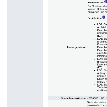
Kompetenzen
Die Studierenden
können Datenba
entwerfen und n
Fertigkeiten
LO2: Di
Archite
Datenba
und der
(K2).
LO3: Sie
grundle
Entwurf
Lernergebnisse
Datenba
Datenba
einer An
implemen
LO4: Sie
Entwurf
Datenmo
(K3).
LO5: Si
Abfrages
und aus
Daten zu
und zu m
LO6: Si
Technik
erklären
Zwischen- und E
Beurteilungskriterien
Die in der Vorle
praxisnaher Beis