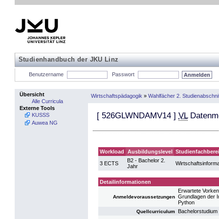
Studienhandbuch der JKU Linz
Benutzername
Passwort
Übersicht
Wirtschaftspädagogik
»
Wahlfächer 2. Studienabschnit
Alle Curricula
Externe Tools
[
526GLWNDAMV14
]
VL
Datenmo
KUSSS
Auwea NG
Workload
Ausbildungslevel
Studienfachbere
B2 - Bachelor 2.
3 ECTS
Wirtschaftsinforma
Jahr
Detailinformationen
Erwartete Vorken
Grundlagen der I
Anmeldevoraussetzungen
Python
Bachelorstudium 
Quellcurriculum