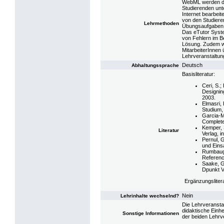
WebML werden die
Studierenden un
Internet bearbei
von den Studiere
Lehrmethoden
Übungsaufgaben er
Das eTutor Syste
von Fehlern im B
Lösung. Zudem w
MitarbeiterInnen 
Lehrveranstaltung
Deutsch
Abhaltungssprache
Basisliteratur:
Ceri, S.;
Designin
2003.
Elmasri,
Studium, 
Garcia-M
Complete 
Kemper, 
Literatur
Verlag, i
Pernul, 
und Eins
Rumbaugh
Referenc
Saake, G
Dpunkt Ve
Ergänzungsliter
Nein
Lehrinhalte wechselnd?
Die Lehrveransta
didaktische Einh
Sonstige Informationen
der beiden Lehrve