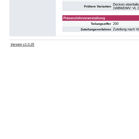
Decken ebenfalls
Frühere Varianten
1WBWDMV: VL Da
Präsenzlehrveranstaltung
200
Teilungsziffer
Zuteilung nach V
Zuteilungsverfahren
Version v1.0.25