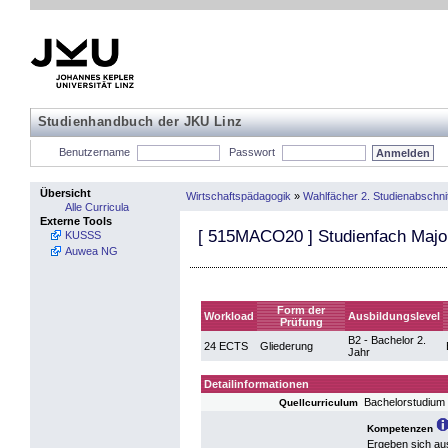
Studienhandbuch der JKU Linz
Benutzername
Passwort
Übersicht
Wirtschaftspädagogik
»
Wahlfächer 2. Studienabschnit
Alle Curricula
Externe Tools
[
515MACO20
] Studienfach Major
KUSSS
Auwea NG
Form der
Workload
Ausbildungslevel
Prüfung
B2 - Bachelor 2.
24 ECTS
Gliederung
Jahr
Detailinformationen
Bachelorstudium 
Quellcurriculum
Kompetenzen
Ergeben sich au