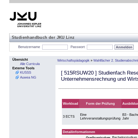
Studienhandbuch der JKU Linz
Benutzername
Passwort
Übersicht
Wirtschaftspädagogik
»
Wahlfächer 2. Studienabschnit
Alle Curricula
Externe Tools
[
515RSUW20
] Studienfach Rese
KUSSS
Auwea NG
Unternehmensrechnung und Wirts
Workload
Form der Prüfung
Ausbildu
Eine
B3 - Bache
3 ECTS
Lehrveranstaltungsprüfung
Jahr
Detailinformationen
Bachelorstudium 
Quellcurriculum