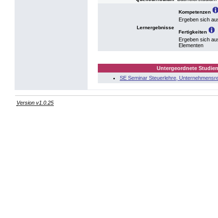
Kompetenzen
Ergeben sich au
Lernergebnisse
Fertigkeiten
Ergeben sich au
Elementen
Untergeordnete Studien
SE Seminar Steuerlehre, Unternehmensre
Version v1.0.25