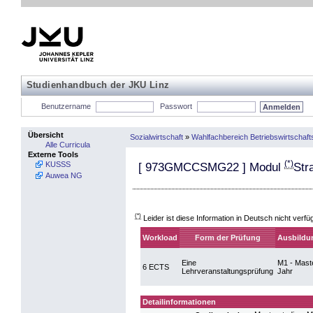
Studienhandbuch der JKU Linz
Benutzername
Passwort
Übersicht
Sozialwirtschaft
»
Wahlfachbereich Betriebswirtschaft
Alle Curricula
Externe Tools
(*)
KUSSS
[
973GMCCSMG22
] Modul
Str
Auwea NG
(*)
Leider ist diese Information in Deutsch nicht verfü
Workload
Form der Prüfung
Ausbildu
Eine
M1 - Maste
6 ECTS
Lehrveranstaltungsprüfung
Jahr
Detailinformationen