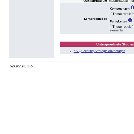
Masterstudium 
Quellcurriculum
Kompetenzen
(*)
These result f
Lernergebnisse
Fertigkeiten
(*)
These result f
elements
Untergeordnete Studien
(*)
KS
Creating Strategic Advantages
Version v1.0.25