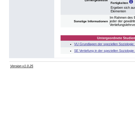
Lernergebnisse
Fertigkeiten
Ergeben sich au
Elementen
Im Rahmen des Ba
jeder der gewählt
Sonstige Informationen
Vertiefungslehrve
Untergeordnete Studien
VU Grundlagen der speziellen Soziologie: 
SE Vertiefung in der speziellen Soziologie
Version v1.0.25