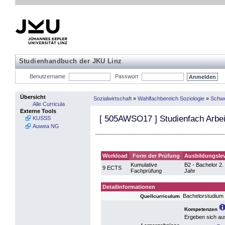
Studienhandbuch der JKU Linz
Benutzername
Passwort
Übersicht
Sozialwirtschaft
»
Wahlfachbereich Soziologie
»
Schwe
Alle Curricula
Externe Tools
[
505AWSO17
] Studienfach Arbei
KUSSS
Auwea NG
Workload
Form der Prüfung
Ausbildungslev
Kumulative
B2 - Bachelor 2.
9 ECTS
Fachprüfung
Jahr
Detailinformationen
Bachelorstudium
Quellcurriculum
Kompetenzen
Ergeben sich au