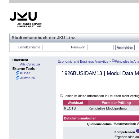
Studienhandbuch der JKU Linz
Benutzername
Passwort
Übersicht
(*)
Economic and Business Analytics
»
Principles in An
Alle Curricula
Externe Tools
[
926BUSIDAM13
] Modul Data M
KUSSS
Auwea NG
(*)
Leider ist diese Information in Deutsch nicht verfü
Workload
Form der Prüfung
6 ECTS
Kumulative Modulprüfung
Detailinformationen
Masterstudium W
Quellcurriculum
Kompetenzen
Ergeben sich a