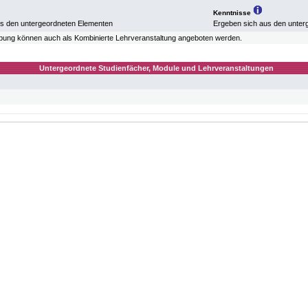
Kenntnisse
us den untergeordneten Elementen
Ergeben sich aus den unter
bung können auch als Kombinierte Lehrveranstaltung angeboten werden.
Untergeordnete Studienfächer, Module und Lehrveranstaltungen