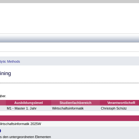
alytic Methods
ining
gbar.
Ausbildungslevel
Studienfachbereich
VerantwortlicheR
M1 - Master 1. Jahr
Wirtschaftsinformatik
Christoph Schütz
irtschaftsinformatik 2025W
us den untergeordneten Elementen