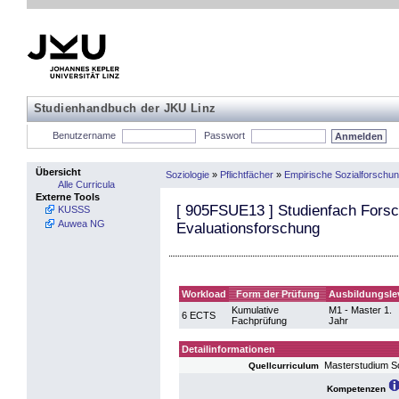
Studienhandbuch der JKU Linz
Benutzername
Passwort
Übersicht
Soziologie
»
Pflichtfächer
»
Empirische Sozialforschu
Alle Curricula
Externe Tools
[
905FSUE13
] Studienfach Fors
KUSSS
Auwea NG
Evaluationsforschung
Workload
Form der Prüfung
Ausbildungsle
Kumulative
M1 - Master 1.
6 ECTS
Fachprüfung
Jahr
Detailinformationen
Masterstudium S
Quellcurriculum
Kompetenzen