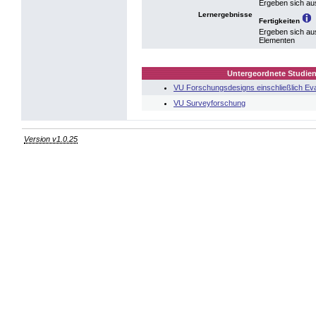
Ergeben sich au
Lernergebnisse
Fertigkeiten
Ergeben sich au
Elementen
Untergeordnete Studien
VU Forschungsdesigns einschließlich Ev
VU Surveyforschung
Version v1.0.25