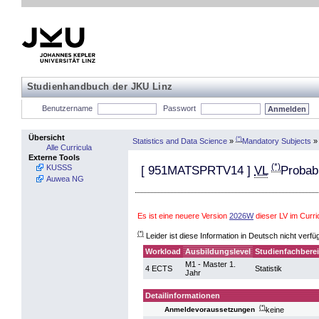
Studienhandbuch der JKU Linz
Benutzername
Passwort
Übersicht
(*)
Statistics and Data Science
»
Mandatory Subjects
»
Alle Curricula
Externe Tools
(*)
KUSSS
[
951MATSPRTV14
]
VL
Probabi
Auwea NG
Es ist eine neuere Version
2026W
dieser LV im Curr
(*)
Leider ist diese Information in Deutsch nicht verfü
Workload
Ausbildungslevel
Studienfachbere
M1 - Master 1.
4 ECTS
Statistik
Jahr
Detailinformationen
(*)
keine
Anmeldevoraussetzungen