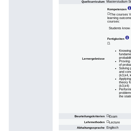
Masterstudium St
Quellcurriculum
Kompetenzen
(*)
The courses VL
learning outcome
courses:
Students know a
Fertigkeiten
(*)
Knowing
fundame
probabil
Lernergebnisse
Proving 
of proba
Solving
and conc
(k3,k4, 
Applying
theory fo
(k3,k4)
Performi
problems
the stat
(*)
Exam
Beurteilungskriterien
(*)
Lecture
Lehrmethoden
Englisch
Abhaltungssprache