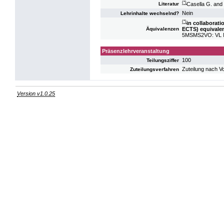
(*)
Casella G. and 
Literatur
Nein
Lehrinhalte wechselnd?
(*)
in collaborat
ECTS) equivalen
Äquivalenzen
5MSMS2VO: VL Ma
Präsenzlehrveranstaltung
100
Teilungsziffer
Zuteilung nach V
Zuteilungsverfahren
Version v1.0.25