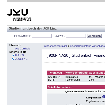
Studienhandbuch der JKU Linz
Benutzername
Passwort
Übersicht
Wirtschaftsinformatik
»
Spezialkompetenz Wirtschaft
Alle Curricula
Externe Tools
[
926FINA20
] Studienfach Finan
KUSSS
Auwea NG
Workload
Form der Prüfung
Ausbildungs
12 / 18 / 24
Kumulative
M1 - Master 1
ECTS
Fachprüfung
Jahr
Detailinformationen
Masterstudium Wi
Quellcurriculum
Kompetenzen
Ergeben sich au