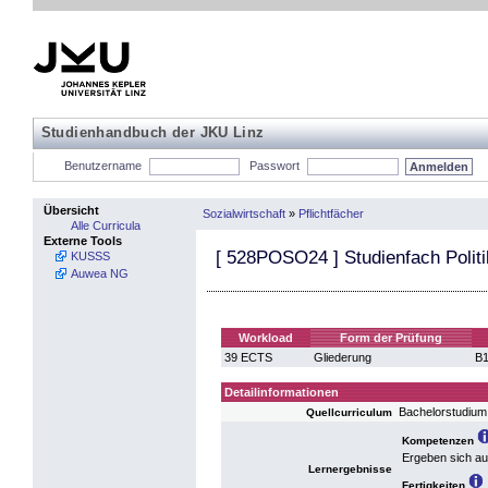
Studienhandbuch der JKU Linz
Benutzername
Passwort
Übersicht
Sozialwirtschaft
»
Pflichtfächer
Alle Curricula
Externe Tools
[
528POSO24
] Studienfach Polit
KUSSS
Auwea NG
Workload
Form der Prüfung
39 ECTS
Gliederung
B1
Detailinformationen
Bachelorstudium
Quellcurriculum
Kompetenzen
Ergeben sich a
Lernergebnisse
Fertigkeiten