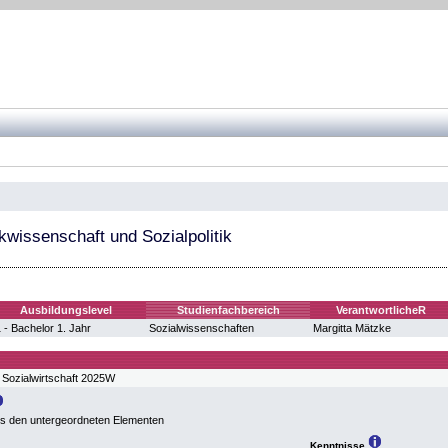
ikwissenschaft und Sozialpolitik
Ausbildungslevel
Studienfachbereich
VerantwortlicheR
 - Bachelor 1. Jahr
Sozialwissenschaften
Margitta Mätzke
 Sozialwirtschaft 2025W
us den untergeordneten Elementen
Kenntnisse