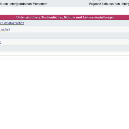
us den untergeordneten Elementen
Ergeben sich aus den unter
Untergeordnete Studienfächer, Module und Lehrveranstaltungen
r Sozialwirtschaft
enschaft
e