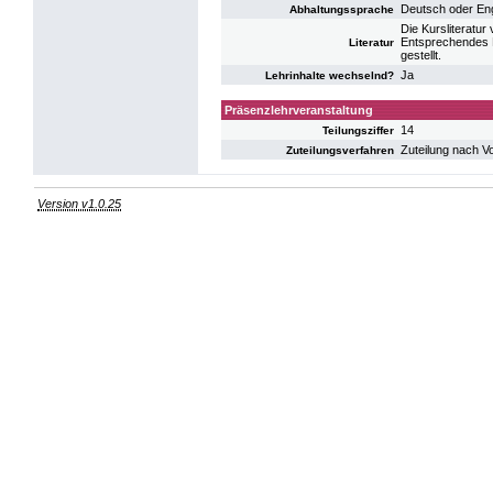
Deutsch oder Eng
Abhaltungssprache
Die Kursliteratu
Entsprechendes Le
Literatur
gestellt.
Ja
Lehrinhalte wechselnd?
Präsenzlehrveranstaltung
14
Teilungsziffer
Zuteilung nach V
Zuteilungsverfahren
Version v1.0.25