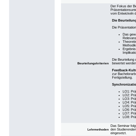
Der Fokus der Beu
Präsentationsunte
vom Entwickeln de
Die Beurteilun
Die Präsentatio
Das gewä
Relevanz
Theoreti
Methodik
Ergebnis
Implikat
Die Beurteilung 
bewertet werden
Beurteilungskriterien
Feedback-Kult
zur Bachelorarbe
Fertigstellung.
Synchronizati
LO1: Prä
LO2: Prä
LO3: Prä
LO4: Prä
LO5: Prä
LO6: Prä
LO7: Prä
LO8: Prä
Das Seminar folg
den Studierenden
Lehrmethoden
eingesetzt.