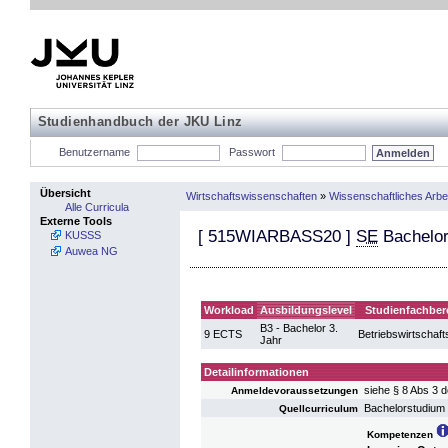
Studienhandbuch der JKU Linz
Benutzername
Passwort
Übersicht
Wirtschaftswissenschaften
»
Wissenschaftliches Arbei
Alle Curricula
Externe Tools
[
515WIARBASS20
]
SE
Bachelors
KUSSS
Auwea NG
Workload
Ausbildungslevel
Studienfachber
B3 - Bachelor 3.
9 ECTS
Betriebswirtschaft
Jahr
Detailinformationen
siehe § 8 Abs 3 
Anmeldevoraussetzungen
Bachelorstudium 
Quellcurriculum
Kompetenzen