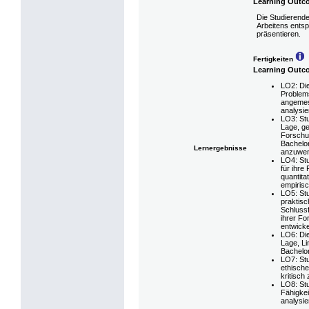
Learning Outc
Die Studierende
Arbeitens entsp
präsentieren.
Fertigkeiten
Learning Outc
LO2: Di
Problems
angeme
analysie
LO3: Stu
Lage, g
Forschu
Bachelor
Lernergebnisse
anzuwe
LO4: St
für ihre
quantita
empirisc
LO5: St
praktis
Schluss
ihrer F
entwicke
LO6: Die
Lage, Li
Bachelor
LO7: Stu
ethische
kritisch
LO8: Stu
Fähigkei
analysie