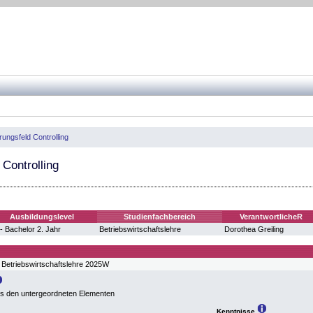
rungsfeld Controlling
 Controlling
Ausbildungslevel
Studienfachbereich
VerantwortlicheR
- Bachelor 2. Jahr
Betriebswirtschaftslehre
Dorothea Greiling
 Betriebswirtschaftslehre 2025W
us den untergeordneten Elementen
Kenntnisse