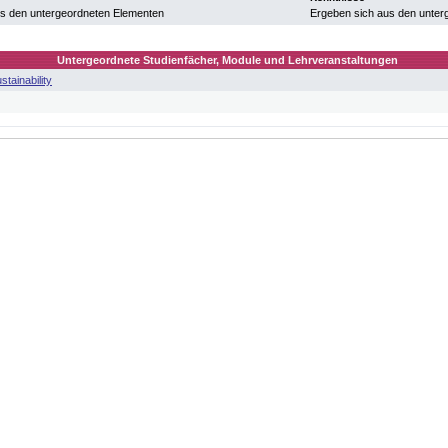
us den untergeordneten Elementen
Ergeben sich aus den unter
Untergeordnete Studienfächer, Module und Lehrveranstaltungen
stainability