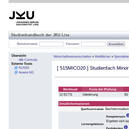
Studienhandbuch der JKU Linz
Benutzername
Passwort
Übersicht
Wirtschaftswissenschaften
»
Wahlfächer
»
Spezialisie
Alle Curricula
Externe Tools
[
515MICO20
] Studienfach Minor
KUSSS
Auwea NG
Workload
Form der Prüfung
12 ECTS
Gliederung
B2 
Detailinformationen
Bachelorstudium
Quellcurriculum
Kompetenzen
Ergeben sich a
Lernergebnisse
Fertigkeiten