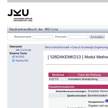
Studienhandbuch der JKU Linz
Benutzername
Passwort
Übersicht
Wirtschaftsinformatik
»
Data & Knowledge Engineerin
Alle Curricula
Externe Tools
[
526DAKEMKD13
] Modul Metho
KUSSS
Auwea NG
Workload
Form der Prüfung
6 ECTS
Kumulative Modulprüfung
Detailinformationen
Erwartete Vorken
Anmeldevoraussetzungen
Bachelorstudium 
Quellcurriculum
Kompetenzen
Ergeben sich au