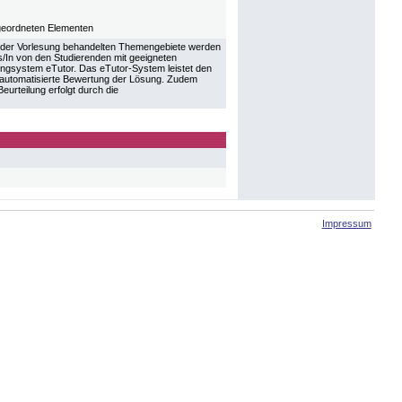
geordneten Elementen
in der Vorlesung behandelten Themengebiete werden
rs/In von den Studierenden mit geeigneten
ringsystem eTutor. Das eTutor-System leistet den
 automatisierte Bewertung der Lösung. Zudem
urteilung erfolgt durch die
Impressum