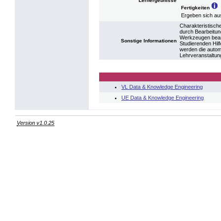
Lernergebnisse
Fertigkeiten
Ergeben sich au
Charakteristisch
durch Bearbeitung
Werkzeugen bearb
Sonstige Informationen
Studierenden Hil
werden die autom
Lehrveranstaltung
VL Data & Knowledge Engineering
UE Data & Knowledge Engineering
Version v1.0.25