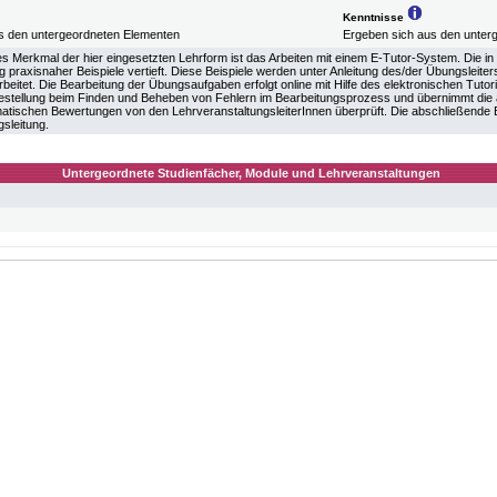
Kenntnisse
s den untergeordneten Elementen
Ergeben sich aus den unter
es Merkmal der hier eingesetzten Lehrform ist das Arbeiten mit einem E-Tutor-System. Die 
 praxisnaher Beispiele vertieft. Diese Beispiele werden unter Anleitung des/der Übungsleite
eitet. Die Bearbeitung der Übungsaufgaben erfolgt online mit Hilfe des elektronischen Tuto
festellung beim Finden und Beheben von Fehlern im Bearbeitungsprozess und übernimmt die
atischen Bewertungen von den LehrveranstaltungsleiterInnen überprüft. Die abschließende Be
sleitung.
Untergeordnete Studienfächer, Module und Lehrveranstaltungen