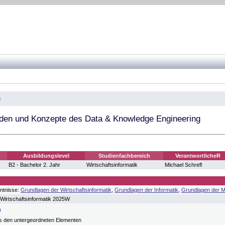
g
den und Konzepte des Data & Knowledge Engineering
Ausbildungslevel
Studienfachbereich
VerantwortlicheR
B2 - Bachelor 2. Jahr
Wirtschaftsinformatik
Michael Schrefl
ntnisse:
Grundlagen der Wirtschaftsinformatik
,
Grundlagen der Informatik
,
Grundlagen der Ma
Wirtschaftsinformatik 2025W
s den untergeordneten Elementen