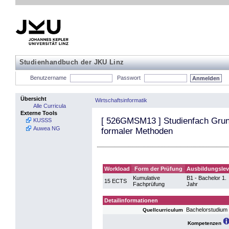
Studienhandbuch der JKU Linz
Benutzername
Passwort
Übersicht
Wirtschaftsinformatik
Alle Curricula
Externe Tools
[
526GMSM13
] Studienfach Grun
KUSSS
Auwea NG
formaler Methoden
Workload
Form der Prüfung
Ausbildungslev
Kumulative
B1 - Bachelor 1.
15 ECTS
Fachprüfung
Jahr
Detailinformationen
Bachelorstudium 
Quellcurriculum
Kompetenzen