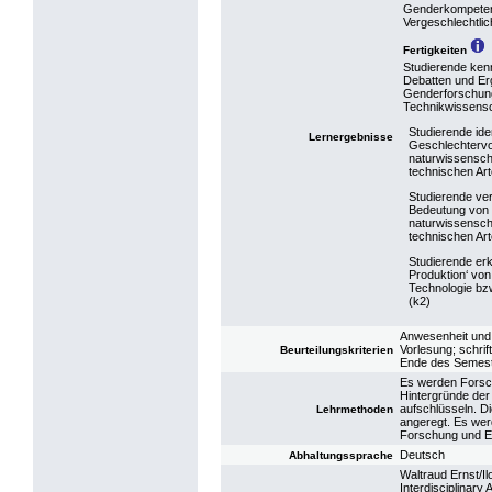
Genderkompetenz
Vergeschlechtli
Fertigkeiten
Studierende kenn
Debatten und Er
Genderforschung
Technikwissensc
Studierende iden
Lernergebnisse
Geschlechtervo
naturwissenscha
technischen Art
Studierende ve
Bedeutung von 
naturwissenscha
technischen Art
Studierende er
Produktion‘ vo
Technologie bz
(k2)
Anwesenheit und B
Vorlesung; schrif
Beurteilungskriterien
Ende des Semest
Es werden Forsc
Hintergründe der
aufschlüsseln. D
Lehrmethoden
angeregt. Es wer
Forschung und En
Deutsch
Abhaltungssprache
Waltraud Ernst/I
Interdisciplinary 