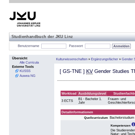
Studienhandbuch der JKU Linz
Benutzername
Passwort
Übersicht
Kulturwissenschaften
»
Ergänzungsfächer
»
Gender S
Alle Curricula
Externe Tools
[
GS-TNE
]
KV
Gender Studies TN
KUSSS
Auwea NG
Workload
Ausbildungslevel
Studienfachb
B1 - Bachelor 1.
Frauen- und
3 ECTS
Jahr
Geschlechterfors
Detailinformationen
Bachelorstudium 
Quellcurriculum
Kompetenzen
Die Studierende
Natur- und Tech