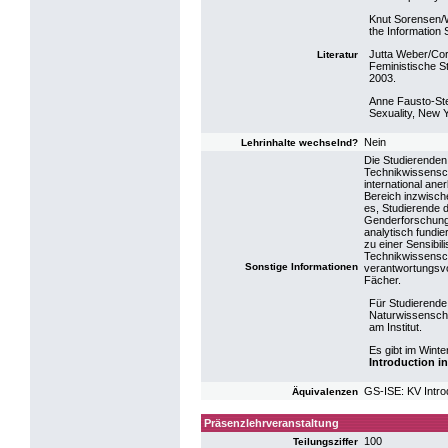
Knut Sorensen/W
the Information
Jutta Weber/Cor
Literatur
Feministische S
2003.
Anne Fausto-Ster
Sexuality, New 
Nein
Lehrinhalte wechselnd?
Die Studierenden
Technikwissensch
international an
Bereich inzwische
es, Studierende 
Genderforschung f
analytisch fundie
zu einer Sensibi
Technikwissensch
Sonstige Informationen
verantwortungsvo
Fächer.
Für Studierende
Naturwissenscha
am Institut.
Es gibt im Wint
Introduction i
GS-ISE: KV Intro
Äquivalenzen
Präsenzlehrveranstaltung
100
Teilungsziffer