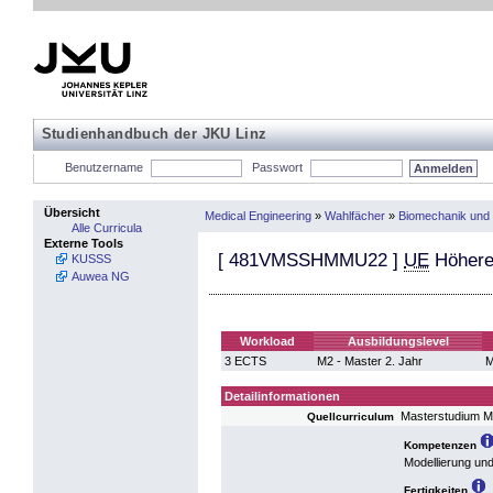
Studienhandbuch der JKU Linz
Benutzername
Passwort
Übersicht
Medical Engineering
»
Wahlfächer
»
Biomechanik und 
Alle Curricula
Externe Tools
[
481VMSSHMMU22
]
UE
Höhere
KUSSS
Auwea NG
Workload
Ausbildungslevel
3 ECTS
M2 - Master 2. Jahr
M
Detailinformationen
Masterstudium M
Quellcurriculum
Kompetenzen
Modellierung und
Fertigkeiten