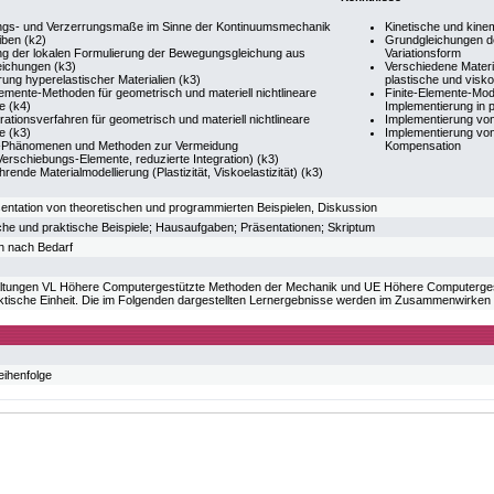
gs- und Verzerrungsmaße im Sinne der Kontinuumsmechanik
Kinetische und kin
iben (k2)
Grundgleichungen de
ung der lokalen Formulierung der Bewegungsgleichung aus
Variationsform
eichungen (k3)
Verschiedene Materia
rung hyperelastischer Materialien (k3)
plastische und visko
lemente-Methoden für geometrisch und materiell nichtlineare
Finite-Elemente-Mod
e (k4)
Implementierung in 
grationsverfahren für geometrisch und materiell nichtlineare
Implementierung von
e (k3)
Implementierung von
-Phänomenen und Methoden zur Vermeidung
Kompensation
erschiebungs-Elemente, reduzierte Integration) (k3)
hrende Materialmodellierung (Plastizität, Viskoelastizität) (k3)
ntation von theoretischen und programmierten Beispielen, Diskussion
che und praktische Beispiele; Hausaufgaben; Präsentationen; Skriptum
h nach Bedarf
altungen VL Höhere Computergestützte Methoden der Mechanik und UE Höhere Computergest
ktische Einheit. Die im Folgenden dargestellten Lernergebnisse werden im Zusammenwirken d
eihenfolge