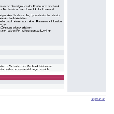
ematische Grundgrößen der Kontinuumsmechanik
r Mechanik in Bilanzform, lokaler Form und
lgesetze für elastische, hyperelastische, elasto-
elastische Materialien
ellierung in einem abstrakten Framework inklusive
python
 Zeitintegrationsverfahren
 alternativen Formulierungen zu Locking-
ützte Methoden der Mechanik bilden eine
er beiden Lehrveranstaltungen erreicht.
Impressum