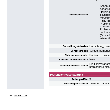
Spannun
beschre
Herleit
Lernergebnisse
Bilanzgl
Modellie
Finite-E
Problem
Zeitinte
Problem
Locking
(Druck/V
Weiterfü
Hausübung, Präse
Beurteilungskriterien
Vortrag, numeris
Lehrmethoden
Deutsch, Englisc
Abhaltungssprache
Nein
Lehrinhalte wechselnd?
Die Lehrveranst
Sonstige Informationen
untrennbare dida
Präsenzlehrveranstaltung
35
Teilungsziffer
Zuteilung nach R
Zuteilungsverfahren
Version v1.0.25