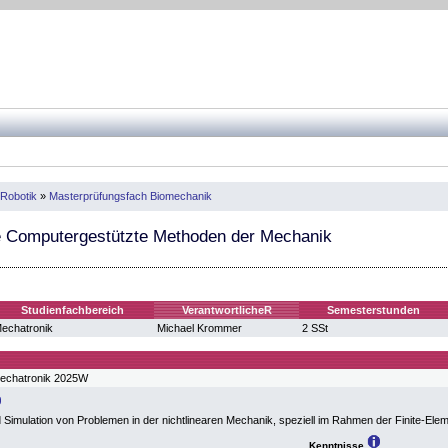
Robotik
»
Masterprüfungsfach Biomechanik
 Computergestützte Methoden der Mechanik
Studienfachbereich
VerantwortlicheR
Semesterstunden
echatronik
Michael Krommer
2 SSt
echatronik 2025W
 Simulation von Problemen in der nichtlinearen Mechanik, speziell im Rahmen der Finite-El
Kenntnisse