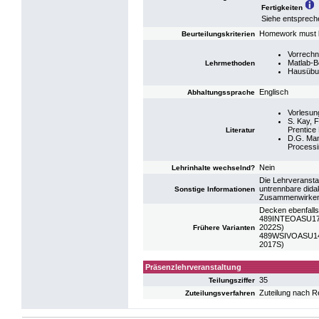
Fertigkeiten
Siehe entsprech
Homework must be
Beurteilungskriterien
Vorrechn
Matlab-B
Lehrmethoden
Hausübu
Englisch
Abhaltungssprache
Vorlesun
S. Kay, F
Prentice 
Literatur
D.G. Mano
Processi
Nein
Lehrinhalte wechselnd?
Die Lehrveransta
untrennbare dida
Sonstige Informationen
Zusammenwirken d
Decken ebenfalls
489INTEOASU17: 
2022S)
Frühere Varianten
489WSIVOASU14: 
2017S)
Präsenzlehrveranstaltung
35
Teilungsziffer
Zuteilung nach R
Zuteilungsverfahren