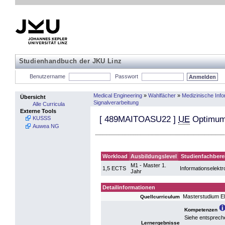
Studienhandbuch der JKU Linz
Benutzername
Passwort
Medical Engineering
»
Wahlfächer
»
Medizinische Info
Übersicht
Signalverarbeitung
Alle Curricula
Externe Tools
[
489MAITOASU22
]
UE
Optimum 
KUSSS
Auwea NG
Workload
Ausbildungslevel
Studienfachbere
M1 - Master 1.
1,5 ECTS
Informationselektr
Jahr
Detailinformationen
Masterstudium El
Quellcurriculum
Kompetenzen
Siehe entsprech
Lernergebnisse