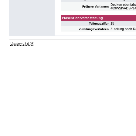
Decken ebenfalls
Frühere Varianten
489WSIVADSP14: P
Präsenzlehrveranstaltung
15
Teilungsziffer
Zuteilung nach R
Zuteilungsverfahren
Version v1.0.25