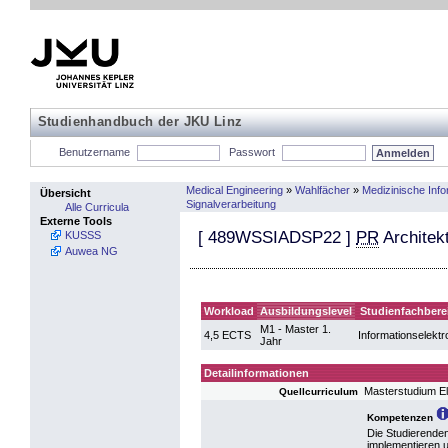
Studienhandbuch der JKU Linz
Benutzername
Passwort
Medical Engineering
»
Wahlfächer
»
Medizinische Info
Übersicht
Signalverarbeitung
Alle Curricula
Externe Tools
[
489WSSIADSP22
]
PR
Architekt
KUSSS
Auwea NG
Workload
Ausbildungslevel
Studienfachbere
M1 - Master 1.
4,5 ECTS
Informationselektr
Jahr
Detailinformationen
Masterstudium El
Quellcurriculum
Kompetenzen
Die Studierenden
implementieren 