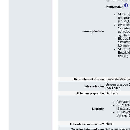
Fertigkeiten
VHDL Sp
und pra
(k1,k2,k
Synthes
Signalve
Lernergebnisse
schreibe
syntheti
Bit-tru
Simulati
können 
VHDL Sy
Entwick
(k3,k6)
Laufende Mitarbei
Beurteilungskriterien
Umsetzung von DS
Lehrmethoden
LVA-Leiter
Deutsch
Abhaltungssprache
Vorlesun
P. Pirsch
Stuttgart
Literatur
U. Meyer
Arrays, S
Nein
Lehrinhalte wechselnd?
Abhaltungssprach
Sonstige Informationen