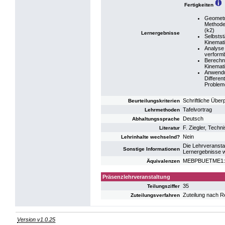
Fertigkeiten
Geometr
Methoden
(k2)
Lernergebnisse
Selbsts
Kinemati
Analyse 
verform
Berechn
Kinemati
Anwendu
Differen
Probleme
Schriftliche Übe
Beurteilungskriterien
Tafelvortrag
Lehrmethoden
Deutsch
Abhaltungssprache
F. Ziegler, Techn
Literatur
Nein
Lehrinhalte wechselnd?
Die Lehrveransta
Sonstige Informationen
Lernergebnisse w
MEBPBUETME1: U
Äquivalenzen
Präsenzlehrveranstaltung
35
Teilungsziffer
Zuteilung nach R
Zuteilungsverfahren
Version v1.0.25