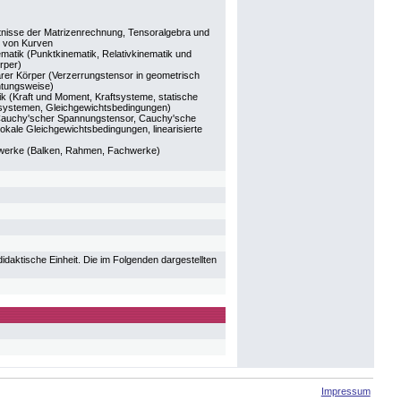
nisse der Matrizenrechnung, Tensoralgebra und
e von Kurven
matik (Punktkinematik, Relativkinematik und
rper)
rer Körper (Verzerrungstensor in geometrisch
chtungsweise)
ik (Kraft und Moment, Kraftsysteme, statische
tsystemen, Gleichgewichtsbedingungen)
Cauchy'scher Spannungstensor, Cauchy'sche
okale Gleichgewichtsbedingungen, linearisierte
agwerke (Balken, Rahmen, Fachwerke)
aktische Einheit. Die im Folgenden dargestellten
Impressum