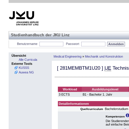
Studienhandbuch der JKU Linz
Benutzername
Passwort
Übersicht
Medical Engineering
»
Mechanik und Konstruktion
Alle Curricula
Externe Tools
[
281MEMBTM1U20
]
UE
Technis
KUSSS
Auwea NG
Workload
Ausbildungslevel
3 ECTS
B1 - Bachelor 1. Jahr
Detailinformationen
Bachelorstudium
Quellcurriculum
Kompetenzen
Die Studierende
auf einfache Bei