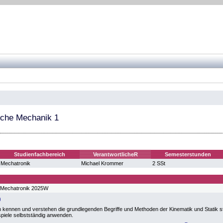
che Mechanik 1
Studienfachbereich
VerantwortlicheR
Semesterstunden
Mechatronik
Michael Krommer
2 SSt
 Mechatronik 2025W
n kennen und verstehen die grundlegenden Begriffe und Methoden der Kinematik und Statik s
spiele selbstständig anwenden.