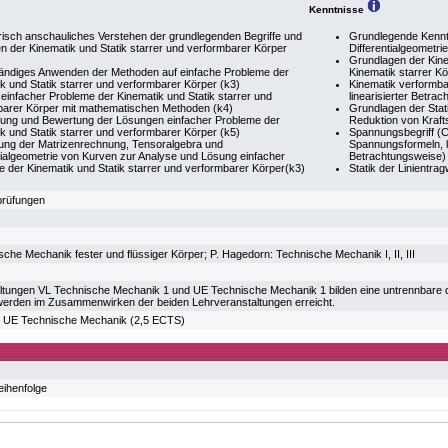
Kenntnisse
isch anschauliches Verstehen der grundlegenden Begriffe und
Grundlegende Kennt
 der Kinematik und Statik starrer und verformbarer Körper
Differentialgeometri
Grundlagen der Kine
tändiges Anwenden der Methoden auf einfache Probleme der
Kinematik starrer Kö
k und Statik starrer und verformbarer Körper (k3)
Kinematik verformba
einfacher Probleme der Kinematik und Statik starrer und
linearisierter Betra
barer Körper mit mathematischen Methoden (k4)
Grundlagen der Stat
ung und Bewertung der Lösungen einfacher Probleme der
Reduktion von Kraf
k und Statik starrer und verformbarer Körper (k5)
Spannungsbegriff (
ng der Matrizenrechnung, Tensoralgebra und
Spannungsformeln, l
tialgeometrie von Kurven zur Analyse und Lösung einfacher
Betrachtungsweise)
 der Kinematik und Statik starrer und verformbarer Körper(k3)
Statik der Linientr
rprüfungen
ische Mechanik fester und flüssiger Körper; P. Hagedorn: Technische Mechanik I, II, III
ltungen VL Technische Mechanik 1 und UE Technische Mechanik 1 bilden eine untrennbare did
erden im Zusammenwirken der beiden Lehrveranstaltungen erreicht.
E Technische Mechanik (2,5 ECTS)
eihenfolge