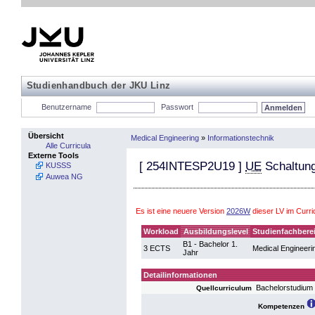
Studienhandbuch der JKU Linz
Benutzername
Passwort
Übersicht
Medical Engineering
»
Informationstechnik
Alle Curricula
Externe Tools
[
254INTESP2U19
]
UE
Schaltung
KUSSS
Auwea NG
Es ist eine neuere Version
2026W
dieser LV im Curr
Workload
Ausbildungslevel
Studienfachbere
B1 - Bachelor 1.
3 ECTS
Medical Engineeri
Jahr
Detailinformationen
Bachelorstudium
Quellcurriculum
Kompetenzen