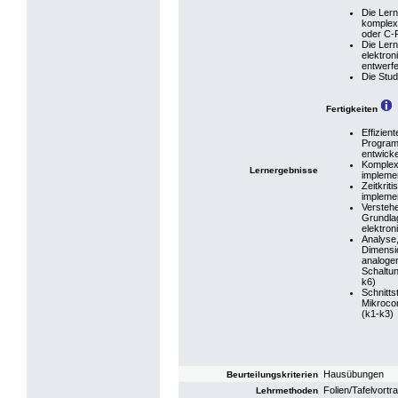
Die Lern
komplexe
oder C-
Die Ler
elektron
entwerfe
Die Stu
Fertigkeiten
Effizien
Program
entwicke
Komplex
Lernergebnisse
implemen
Zeitkri
implemen
Verstehe
Grundla
elektron
Analyse
Dimensi
analoger
Schaltu
k6)
Schnitts
Mikroco
(k1-k3)
Hausübungen
Beurteilungskriterien
Folien/Tafelvortr
Lehrmethoden