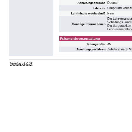
Deutsch
Abhaltungssprache
Skript und Vorles
Literatur
Nein
Lehrinhalte wechselnd?
Die Lehrveransta
Schaltungs- und 
Sonstige Informationen
Die dargestellte
Lehrveranstaltung
Präsenzlehrveranstaltung
35
Teilungsziffer
Zuteilung nach V
Zuteilungsverfahren
Version v1.0.25