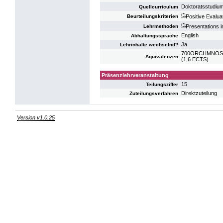
Doktoratsstudiu
Quellcurriculum
(*)
Positive Evalua
Beurteilungskriterien
(*)
Presentations i
Lehrmethoden
English
Abhaltungssprache
Ja
Lehrinhalte wechselnd?
700ORCHMNOS11: 
Äquivalenzen
(1,6 ECTS)
Präsenzlehrveranstaltung
15
Teilungsziffer
Direktzuteilung
Zuteilungsverfahren
Version v1.0.25