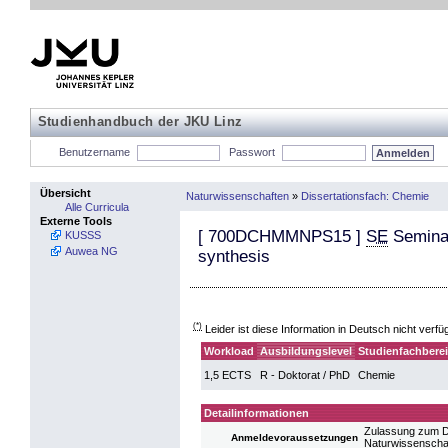
Studienhandbuch der JKU Linz
Benutzername
Passwort
Übersicht
Naturwissenschaften
»
Dissertationsfach: Chemie
Alle Curricula
Externe Tools
[
700DCHMMNPS15
]
SE
Seminar
KUSSS
Auwea NG
synthesis
(*)
Leider ist diese Information in Deutsch nicht verfü
Workload
Ausbildungslevel
Studienfachbere
1,5 ECTS
R - Doktorat / PhD
Chemie
Detailinformationen
Zulassung zum D
Anmeldevoraussetzungen
Naturwissenscha