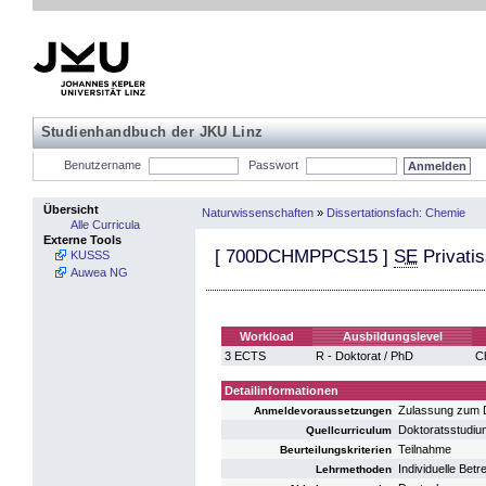
Studienhandbuch der JKU Linz
Benutzername
Passwort
Übersicht
Naturwissenschaften
»
Dissertationsfach: Chemie
Alle Curricula
Externe Tools
[
700DCHMPPCS15
]
SE
Privati
KUSSS
Auwea NG
Workload
Ausbildungslevel
3 ECTS
R - Doktorat / PhD
C
Detailinformationen
Zulassung zum D
Anmeldevoraussetzungen
Doktoratsstudi
Quellcurriculum
Teilnahme
Beurteilungskriterien
Individuelle Bet
Lehrmethoden