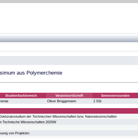
ssimum aus Polymerchemie
Studienfachbereich
VerantwortlicheR
Semesterstunden
hemie
Oliver Brüggemann
2 SSt
oktoratsstudium der Technischen Wissenschaften bzw. Naturwissenschaften
um Technische Wissenschaften 2025W
reuung von Projekten.