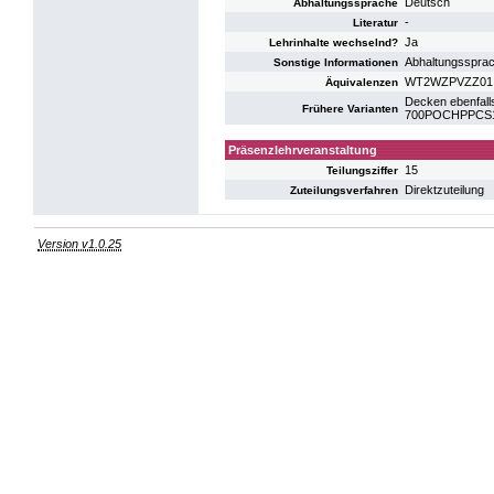
Deutsch
Abhaltungssprache
-
Literatur
Ja
Lehrinhalte wechselnd?
Abhaltungssprac
Sonstige Informationen
WT2WZPVZZ01: 
Äquivalenzen
Decken ebenfalls
Frühere Varianten
700POCHPPCS11:
Präsenzlehrveranstaltung
15
Teilungsziffer
Direktzuteilung
Zuteilungsverfahren
Version v1.0.25