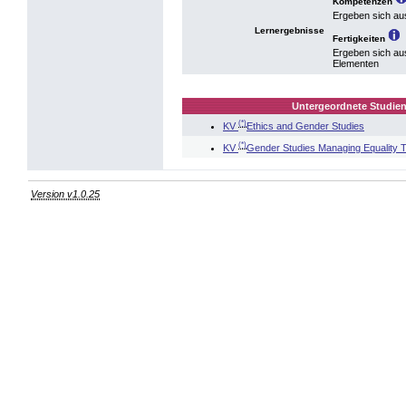
Kompetenzen
Ergeben sich au
Lernergebnisse
Fertigkeiten
Ergeben sich au
Elementen
Untergeordnete Studien
(*)
KV
Ethics and Gender Studies
(*)
KV
Gender Studies Managing Equality 
Version v1.0.25