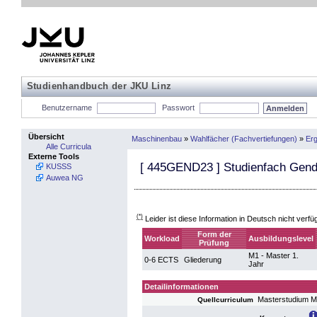
Studienhandbuch der JKU Linz
Benutzername
Passwort
Übersicht
Maschinenbau
»
Wahlfächer (Fachvertiefungen)
»
Erg
Alle Curricula
Externe Tools
[
445GEND23
] Studienfach Gend
KUSSS
Auwea NG
(*)
Leider ist diese Information in Deutsch nicht verfü
Form der
Workload
Ausbildungslevel
Prüfung
M1 - Master 1.
0-6 ECTS
Gliederung
Jahr
Detailinformationen
Masterstudium 
Quellcurriculum