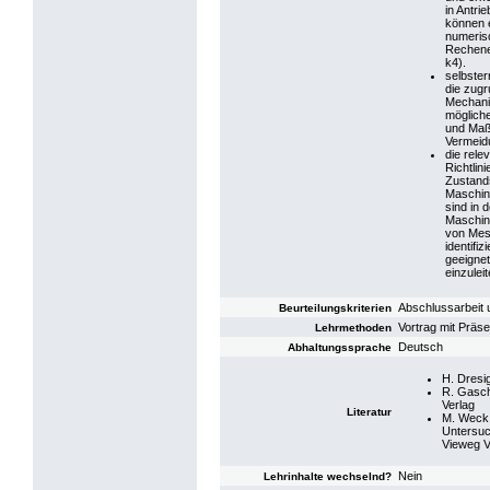
in Antri
können e
numeris
Rechener
k4).
selbste
die zug
Mechani
möglich
und Maß
Vermeidu
die rel
Richtlini
Zustand
Maschin
sind in 
Maschine
von Mes
identifi
geeign
einzuleit
Abschlussarbeit 
Beurteilungskriterien
Vortrag mit Präse
Lehrmethoden
Deutsch
Abhaltungssprache
H. Dresi
R. Gasch
Verlag
Literatur
M. Weck,
Untersuch
Vieweg V
Nein
Lehrinhalte wechselnd?