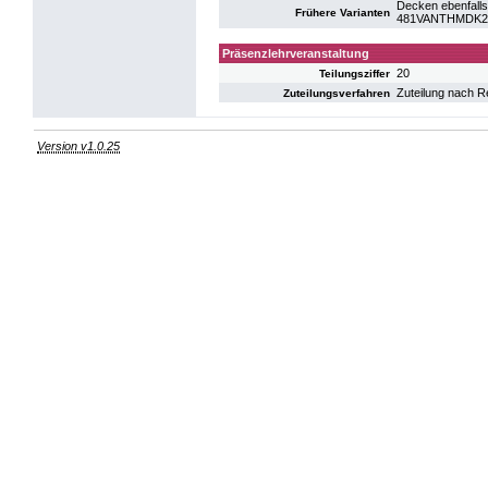
Decken ebenfalls
Frühere Varianten
481VANTHMDK22:
Präsenzlehrveranstaltung
20
Teilungsziffer
Zuteilung nach R
Zuteilungsverfahren
Version v1.0.25