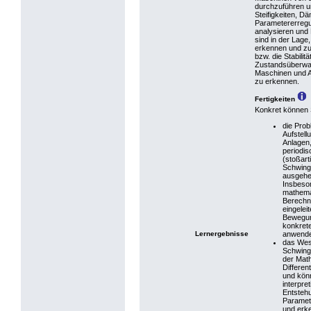
durchzuführen u
Steifigkeiten, 
Parametererregu
analysieren und
sind in der Lag
erkennen und zu 
bzw. die Stabili
Zustandsüberwac
Maschinen und A
zu erkennen.
Fertigkeiten
Konkret können 
die Prob
Aufstel
Anlagen
periodis
(stoßart
Schwing
ausgehe
Insbeso
mathema
Berechn
eingelei
Bewegun
konkret
Lernergebnisse
anwende
das Wes
Schwing
der Mat
Differen
und könn
interpret
Entsteh
Paramet
und erk