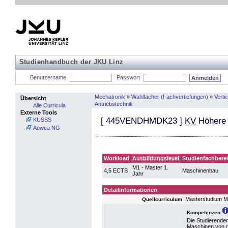
Studienhandbuch der JKU Linz
Benutzername
Passwort
Mechatronik
»
Wahlfächer (Fachvertiefungen)
»
Verti
Übersicht
Antriebstechnik
Alle Curricula
Externe Tools
[
445VENDHMDK23
]
KV
Höhere
KUSSS
Auwea NG
Workload
Ausbildungslevel
Studienfachbere
M1 - Master 1.
4,5 ECTS
Maschinenbau
Jahr
Detailinformationen
Masterstudium 
Quellcurriculum
Kompetenzen
Die Studierenden
Maschinen von d