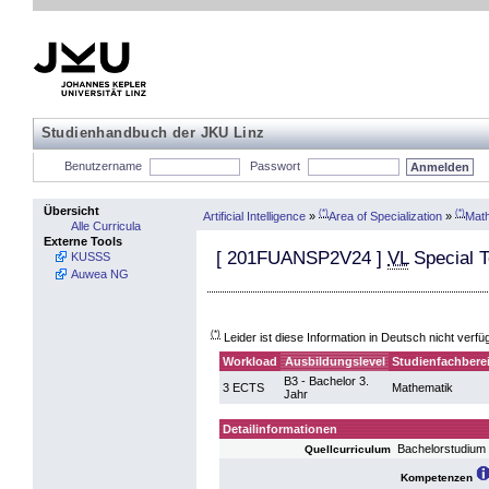
Studienhandbuch der JKU Linz
Benutzername
Passwort
Übersicht
(*)
(*)
Artificial Intelligence
»
Area of Specialization
»
Mat
Alle Curricula
Externe Tools
[
201FUANSP2V24
]
VL
Special T
KUSSS
Auwea NG
(*)
Leider ist diese Information in Deutsch nicht verfü
Workload
Ausbildungslevel
Studienfachbere
B3 - Bachelor 3.
3 ECTS
Mathematik
Jahr
Detailinformationen
Bachelorstudium
Quellcurriculum
Kompetenzen