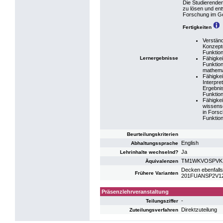
Die Studierenden
zu lösen und ent
Forschung im Geb
Fertigkeiten
Verständ
Konzept
Funktion
Lernergebnisse
Fähigke
Funktion
mathema
Fähigke
Interpre
Ergebnis
Funktion
Fähigkei
wissensc
in Fors
Funktion
Beurteilungskriterien
English
Abhaltungssprache
Ja
Lehrinhalte wechselnd?
TM1WKVOSPVK: V
Äquivalenzen
Decken ebenfalls
Frühere Varianten
201FUANSP2V12: 
Präsenzlehrveranstaltung
-
Teilungsziffer
Direktzuteilung
Zuteilungsverfahren