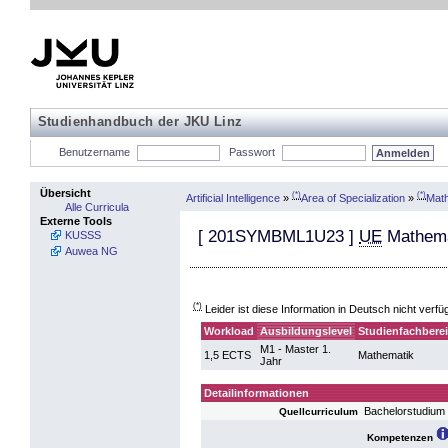
Studienhandbuch der JKU Linz
Benutzername
Passwort
Übersicht
(*)
(*)
Artificial Intelligence
»
Area of Specialization
»
Mat
Alle Curricula
Externe Tools
[
201SYMBML1U23
]
UE
Mathemat
KUSSS
Auwea NG
(*)
Leider ist diese Information in Deutsch nicht verfü
Workload
Ausbildungslevel
Studienfachbere
M1 - Master 1.
1,5 ECTS
Mathematik
Jahr
Detailinformationen
Bachelorstudium
Quellcurriculum
Kompetenzen