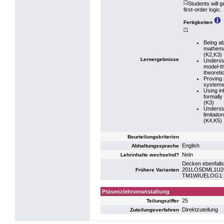
(*)
Students will g
first-order logic.
Fertigkeiten
(*)
Being ab
mathemat
(K2,K3)
Lernergebnisse
Underst
model-th
theoreti
Proving 
systems
Using in
formally
(K3)
Understa
limitati
(K4,K5)
Beurteilungskriterien
English
Abhaltungssprache
Nein
Lehrinhalte wechselnd?
Decken ebenfalls
201LOSDML1U20: 
Frühere Varianten
TM1WIUELOG1: U
Präsenzlehrveranstaltung
25
Teilungsziffer
Direktzuteilung
Zuteilungsverfahren