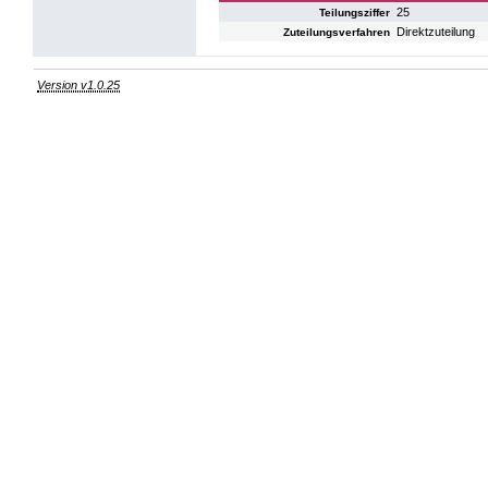
25
Teilungsziffer
Direktzuteilung
Zuteilungsverfahren
Version v1.0.25