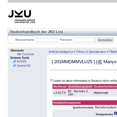
Studienhandbuch der JKU Linz
Benutzername
Passwort
Übersicht
(*)
(*)
Artificial Intelligence
»
Area of Specialization
»
Mat
Alle Curricula
Externe Tools
[
201MMDMMVLU25
]
UE
Manyva
KUSSS
Auwea NG
(*)
Leider ist diese Information in Deutsch nicht verfü
Workload
Ausbildungslevel
Studienfachbere
B3 - Bachelor 3.
1,5 ECTS
Mathematik
Jahr
Detailinformationen
Bachelorstudium
Quellcurriculum
Kompetenzen