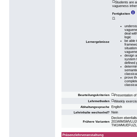
(*)
Students are ab
vagueness inhere
Fertigkeiten
(*)
understa
vaguene
deal wi
logic
be able 
Lernergebnisse
framewor
situatio
vaguen
design a
system f
defined 
determin
semantic
classical
prove th
complete
classical
(*)
Presentation o
Beurteilungskriterien
(*)
Weekly exercis
Lehrmethoden
English
Abhaltungssprache
Nein
Lehrinhalte wechselnd?
Decken ebenfalls
201WIMSMVLU20:
Frühere Varianten
TM1WMUEFUZL: U
Präsenzlehrveranstaltung