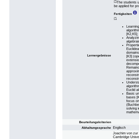
(*)
The students u
be applied for p
Fertigkeiten
(*)
Learning
algorith
[K2,K5];
Analyzin
algebrai
Properti
Euclidea
domains 
Lernergebnisse
[K3] (ope
extension
decompo
Remaind
approxim
reconstr
reconstr
Underst
algorith
Euclid a
Basic u
bases [K
focus on
(Buchber
solving 
mathemat
Beurteilungskriterien
Englisch
Abhaltungssprache
Joachim von zur
Cambridge Univers