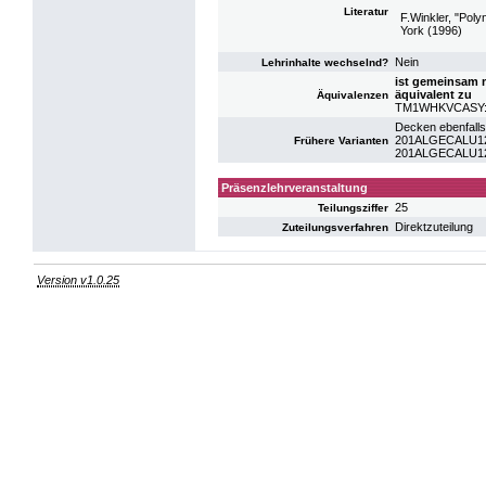
Literatur
F.Winkler, "Pol
York (1996)
Nein
Lehrinhalte wechselnd?
ist gemeinsam 
äquivalent zu
Äquivalenzen
TM1WHKVCASY: K
Decken ebenfalls
201ALGECALU12:
Frühere Varianten
201ALGECALU12:
Präsenzlehrveranstaltung
25
Teilungsziffer
Direktzuteilung
Zuteilungsverfahren
Version v1.0.25