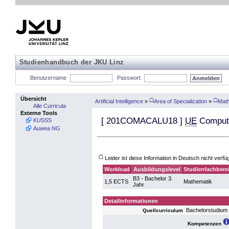
Studienhandbuch der JKU Linz
Benutzername
Passwort
Übersicht
(*)
(*)
Artificial Intelligence
»
Area of Specialization
»
Mat
Alle Curricula
Externe Tools
[
201COMACALU18
]
UE
Compute
KUSSS
Auwea NG
(*)
Leider ist diese Information in Deutsch nicht verfü
Workload
Ausbildungslevel
Studienfachbere
B3 - Bachelor 3.
1,5 ECTS
Mathematik
Jahr
Detailinformationen
Bachelorstudium
Quellcurriculum
Kompetenzen