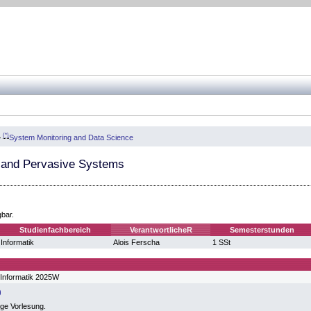
(*)
»
System Monitoring and Data Science
and Pervasive Systems
gbar.
Studienfachbereich
VerantwortlicheR
Semesterstunden
Informatik
Alois Ferscha
1 SSt
 Informatik 2025W
ige Vorlesung.