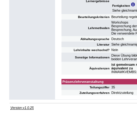
Lernergebnisse
Fertigkeiten
Siehe gleichnam
Beurteilung rege
Beurteilungskriterien
Workshops
Besprechung de
Lehrmethoden
Besprechung, Aus
Die verwendete P
Deutsch
Abhaltungssprache
Siehe gleichnami
Literatur
Nein
Lehrinhalte wechselnd?
Diese Übung bild
Sonstige Informationen
beiden Lehrveran
ist gemeinsam 
äquivalent zu
Äquivalenzen
INMAWKVEMBS: 
Präsenzlehrveranstaltung
35
Teilungsziffer
Direktzuteilung
Zuteilungsverfahren
Version v1.0.25