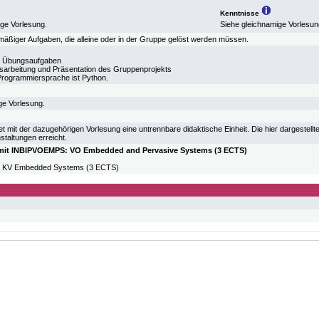
Kenntnisse
ige Vorlesung.
Siehe gleichnamige Vorlesun
lmäßiger Aufgaben, die alleine oder in der Gruppe gelöst werden müssen.
r Übungsaufgaben
arbeitung und Präsentation des Gruppenprojekts
rogrammiersprache ist Python.
ge Vorlesung.
et mit der dazugehörigen Vorlesung eine untrennbare didaktische Einheit. Die hier dargest
staltungen erreicht.
mit INBIPVOEMPS: VO Embedded and Pervasive Systems (3 ECTS)
KV Embedded Systems (3 ECTS)