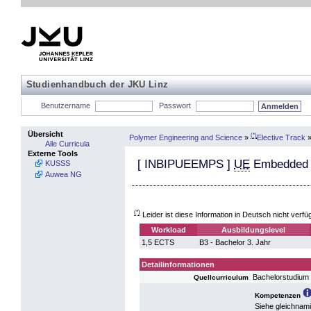
Studienhandbuch der JKU Linz
Benutzername
Passwort
Übersicht
(*)
Polymer Engineering and Science
»
Elective Track
Alle Curricula
Externe Tools
[
INBIPUEEMPS
]
UE
Embedded 
KUSSS
Auwea NG
(*)
Leider ist diese Information in Deutsch nicht verfü
Workload
Ausbildungslevel
1,5 ECTS
B3 - Bachelor 3. Jahr
Detailinformationen
Bachelorstudium
Quellcurriculum
Kompetenzen
Siehe gleichnam