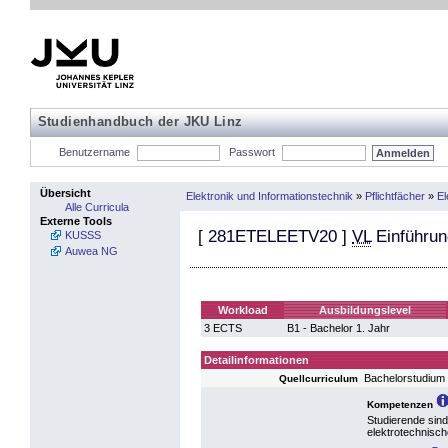
Studienhandbuch der JKU Linz
Benutzername
Passwort
Übersicht
Elektronik und Informationstechnik
»
Pflichtfächer
»
El
Alle Curricula
Externe Tools
[
281ETELEETV20
]
VL
Einführung
KUSSS
Auwea NG
Workload
Ausbildungslevel
3 ECTS
B1 - Bachelor 1. Jahr
Detailinformationen
Bachelorstudium
Quellcurriculum
Kompetenzen
Studierende sind
elektrotechnisc