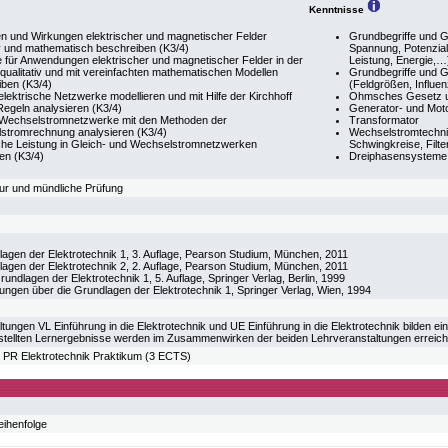
Kenntnisse
n und Wirkungen elektrischer und magnetischer Felder
Grundbegriffe und G
iv und mathematisch beschreiben (K3/4)
Spannung, Potenzial,
e für Anwendungen elektrischer und magnetischer Felder in der
Leistung, Energie,…
qualitativ und mit vereinfachten mathematischen Modellen
Grundbegriffe und 
iben (K3/4)
(Feldgrößen, Influenz
elektrische Netzwerke modellieren und mit Hilfe der Kirchhoff
Ohmsches Gesetz un
egeln analysieren (K3/4)
Generator- und Moto
 Wechselstromnetzwerke mit den Methoden der
Transformator
stromrechnung analysieren (K3/4)
Wechselstromtechni
sche Leistung in Gleich- und Wechselstromnetzwerken
Schwingkreise, Filte
en (K3/4)
Dreiphasensysteme
sur und mündliche Prüfung
lagen der Elektrotechnik 1, 3. Auflage, Pearson Studium, München, 2011
lagen der Elektrotechnik 2, 2. Auflage, Pearson Studium, München, 2011
ndlagen der Elektrotechnik 1, 5. Auflage, Springer Verlag, Berlin, 1999
sungen über die Grundlagen der Elektrotechnik 1, Springer Verlag, Wien, 1994
tungen VL Einführung in die Elektrotechnik und UE Einführung in die Elektrotechnik bilden ein
tellten Lernergebnisse werden im Zusammenwirken der beiden Lehrveranstaltungen erreich
R Elektrotechnik Praktikum (3 ECTS)
eihenfolge