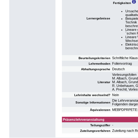
Fertigkeiten
Ursache
qualitat
Lernergebnisse
Beispiel
Technik 
beschre
Lineare 
´schen R
Lineare
Wechsel
Elektri
berechn
Schriftliche Klau
Beurteilungskriterien
Folienvortrag
Lehrmethoden
Deutsch
Abhaltungssprache
Vorlesungsfolien
M. Albach, Grund
M. Albach, Grund
Literatur
R. Unbehauen, Gru
A. Prechtl, Vorle
Nein
Lehrinhalte wechselnd?
Die Lehrveranstal
Sonstige Informationen
Folgenden darges
MEBPDPRPETE: P
Äquivalenzen
Präsenzlehrveranstaltung
-
Teilungsziffer
Zuteilung nach R
Zuteilungsverfahren