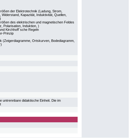
rößen der Elektrotechnik (Ladung, Strom,
 Widerstand, Kapazität, Induktivität, Quellen,
)
Größen des elektrischen und magnetischen Feldes
, Polarisation, Induktion, )
d Kirchhoff´sche Regeln
r-Prinzip
k (Zeigerdiagramme, Ortskurven, Bodediagramm,
r)
e untrennbare didaktische Einheit. Die im
t