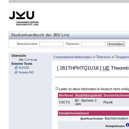
Studienhandbuch der JKU Linz
Benutzername
Passwort
Übersicht
(*)
(*)
Computational Mathematics
»
Electives
»
Supplem
Alle Curricula
Externe Tools
[
261THPHTQ1U16
]
UE
Theoreti
KUSSS
Auwea NG
(*)
Leider ist diese Information in Deutsch nicht verfü
Workload
Ausbildungslevel
Studienfachbere
B2 - Bachelor 2.
3 ECTS
Physik
Jahr
Detailinformationen
Bachelorstudium
Quellcurriculum
Kompetenzen