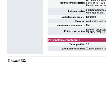
schriftliche Tests
Beurteilungskriterien
Details werden 
selbstständiges 
Lehrmethoden
Übungsstunden
Deutsch
Abhaltungssprache
wird in der Vorl
Literatur
Nein
Lehrinhalte wechselnd?
Decken ebenfalls
Frühere Varianten
TPBPDUETPH2: UE
Präsenzlehrveranstaltung
25
Teilungsziffer
Zuteilung nach V
Zuteilungsverfahren
Version v1.0.25