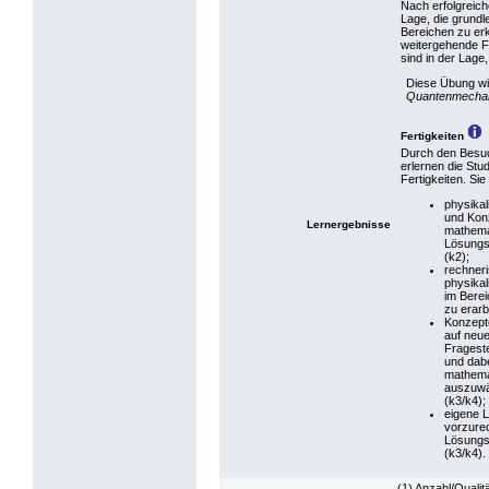
Nach erfolgreich
Lage, die grund
Bereichen zu er
weitergehende F
sind in der Lag
Diese Übung wi
Quantenmechan
Fertigkeiten
Durch den Besuc
erlernen die Stu
Fertigkeiten. Sie
physikal
und Kon
Lernergebnisse
mathema
Lösungs
(k2);
rechner
physikal
im Bere
zu erarb
Konzept
auf neu
Fragest
und dabe
mathema
auszuwä
(k3/k4);
eigene 
vorzure
Lösungs
(k3/k4).
(1) Anzahl/Qualit