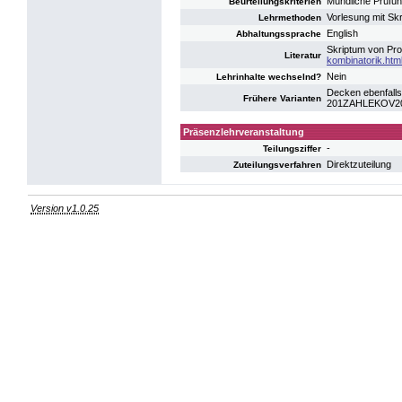
Mündliche Prüfun
Beurteilungskriterien
Vorlesung mit Skr
Lehrmethoden
English
Abhaltungssprache
Skriptum von Pro
Literatur
kombinatorik.htm
Nein
Lehrinhalte wechselnd?
Decken ebenfalls
Frühere Varianten
201ZAHLEKOV20: 
Präsenzlehrveranstaltung
-
Teilungsziffer
Direktzuteilung
Zuteilungsverfahren
Version v1.0.25