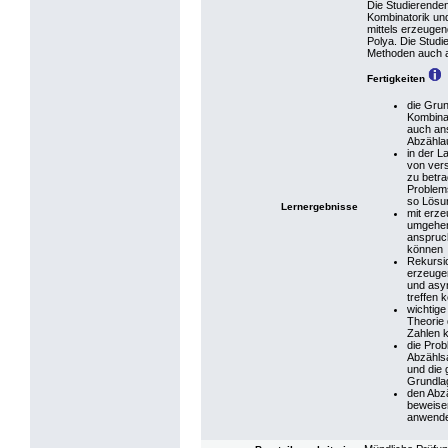
Die Studierenden
Kombinatorik un
mittels erzeuge
Polya. Die Stud
Methoden auch a
Fertigkeiten
die Grun
Kombina
auch an
Abzähla
in der L
von ver
zu betra
Problem
so Lösu
Lernergebnisse
mit erz
umgehen
anspruc
können
Rekursio
erzeuge
und asy
treffen 
wichtige
Theorie 
Zahlen 
die Prob
Abzähls
und die
Grundla
den Abz
beweise
anwend