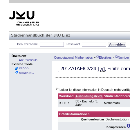
Studienhandbuch der JKU Linz
Benutzername
Passwort
Übersicht
(*)
(*)
Computational Mathematics
»
Electives
»
Number 
Alle Curricula
Externe Tools
[
201ZATAFICV24
]
VL
Finite com
KUSSS
Auwea NG
(*)
Leider ist diese Information in Deutsch nicht verfü
Workload
Ausbildungslevel
Studienfachbere
B3 - Bachelor 3.
3 ECTS
Mathematik
Jahr
Detailinformationen
Bachelorstudium
Quellcurriculum
Kompetenzen