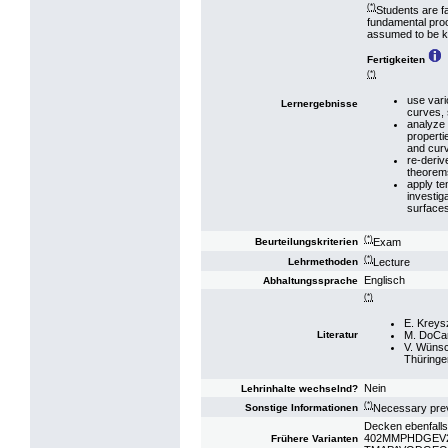
(*)
Students are fa
fundamental proo
assumed to be k
Fertigkeiten
(*)
use vari
Lernergebnisse
curves, 
analyze 
properti
and cur
re-deriv
theorems
apply te
investig
surface
(*)
Exam
Beurteilungskriterien
(*)
Lecture
Lehrmethoden
Englisch
Abhaltungssprache
(*)
E. Kreysz
M. DoCar
Literatur
V. Wünsc
Thüringe
Nein
Lehrinhalte wechselnd?
(*)
Necessary prev
Sonstige Informationen
Decken ebenfalls
402MMPHDGEV22:
Frühere Varianten