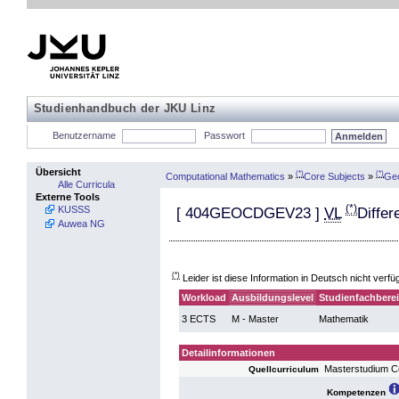
Studienhandbuch der JKU Linz
Benutzername
Passwort
Übersicht
(*)
(*)
Computational Mathematics
»
Core Subjects
»
Ge
Alle Curricula
Externe Tools
(*)
KUSSS
[
404GEOCDGEV23
]
VL
Differ
Auwea NG
(*)
Leider ist diese Information in Deutsch nicht verfü
Workload
Ausbildungslevel
Studienfachbere
3 ECTS
M - Master
Mathematik
Detailinformationen
Masterstudium C
Quellcurriculum
Kompetenzen