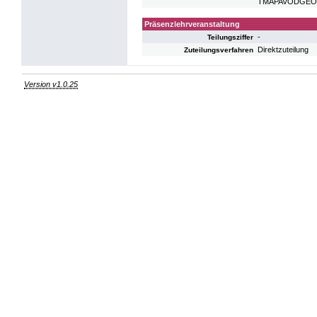
TMAPAVODGEO: VO
Präsenzlehrveranstaltung
-
Teilungsziffer
Direktzuteilung
Zuteilungsverfahren
Version v1.0.25