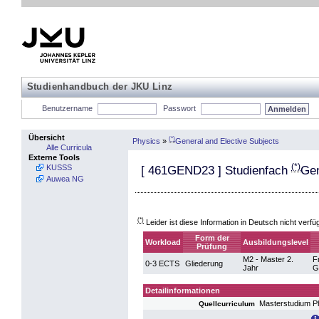
Studienhandbuch der JKU Linz
Benutzername
Passwort
Übersicht
(*)
Physics
»
General and Elective Subjects
Alle Curricula
Externe Tools
(*)
KUSSS
[
461GEND23
] Studienfach
Gen
Auwea NG
(*)
Leider ist diese Information in Deutsch nicht verfü
Form der
Workload
Ausbildungslevel
Prüfung
M2 - Master 2.
F
0-3 ECTS
Gliederung
Jahr
G
Detailinformationen
Masterstudium P
Quellcurriculum