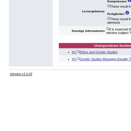
Kompetenzen
(*)
These result f
Lernergebnisse
Fertigkeiten
(*)
These result f
elements
(*)
It is expected 
Sonstige Informationen
elective subject 
Untergeordnete Studien
(*)
KV
Ethics and Gender Studies
(*)
KV
Gender Studies Managing Equality 
Version v1.0.25