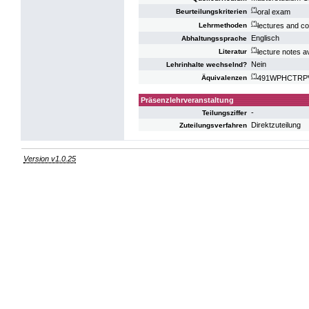
(*)
oral exam
Beurteilungskriterien
(*)
lectures and c
Lehrmethoden
Englisch
Abhaltungssprache
(*)
lecture notes a
Literatur
Nein
Lehrinhalte wechselnd?
(*)
491WPHCTRPV1
Äquivalenzen
Präsenzlehrveranstaltung
-
Teilungsziffer
Direktzuteilung
Zuteilungsverfahren
Version v1.0.25