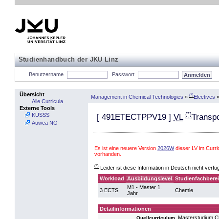
Studienhandbuch der JKU Linz
Benutzername
Passwort
Übersicht
(*)
Management in Chemical Technologies
»
Electives
Alle Curricula
Externe Tools
(*)
KUSSS
[
491ETECTPPV19
]
VL
Transp
Auwea NG
Es ist eine neuere Version
2026W
dieser LV im Curr
vorhanden.
(*)
Leider ist diese Information in Deutsch nicht verfü
Workload
Ausbildungslevel
Studienfachbere
M1 - Master 1.
3 ECTS
Chemie
Jahr
Detailinformationen
Masterstudium C
Quellcurriculum