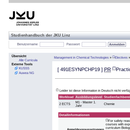
Studienhandbuch der JKU Linz
Benutzername
Passwort
Übersicht
(*)
Management in Chemical Technologies
»
Electives
Alle Curricula
Externe Tools
(*)
KUSSS
[
491ESYNPCHP19
]
PR
Practi
Auwea NG
(*)
Leider ist diese Information in Deutsch nicht verfü
Workload
Ausbildungslevel
Studienfachbere
M1 - Master 1.
2 ECTS
Chemie
Jahr
Detailinformationen
(*)
For safety reas
courses with expe
curriculum Biolog
Anmeldevoraussetzungen