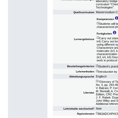
laboratory bridge
curriculum "Chem
Technologies".
Masterstudium C
Quellcurriculum
Kompetenzen
(*)
Students will 
characterized p
Fertigkeiten
(*)
Carry out stan
Lernergebnisse
k4) Carry out f
using different 
Characterize an
molecules (k3, k
characterization 
(k3, k4, k5) Doc
work in protocol
(*)
Student’s pract
Beurteilungskriterien
(*)
Introduction by
Lehrmethoden
Englisch
Abhaltungssprache
(*)
“Glossary of Te
No. 3, pp. 293-46
V. Balzani, P. Ce
M. Montalti, A. C
Literatur
Edition, CRC Pre
J. F. Rabek: Expe
John Wiley and S
Additional refere
Nein
Lehrinhalte wechselnd?
(*)
863ADCHPHCP10
Äquivalenzen