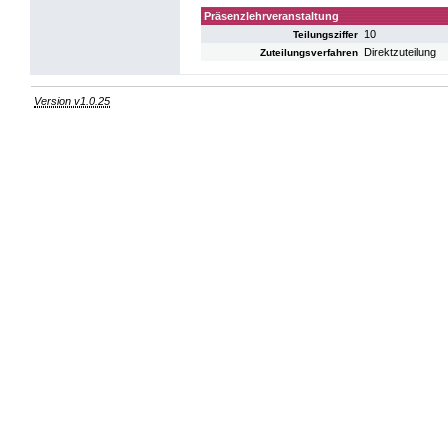
Präsenzlehrveranstaltung
10
Teilungsziffer
Direktzuteilung
Zuteilungsverfahren
Version v1.0.25