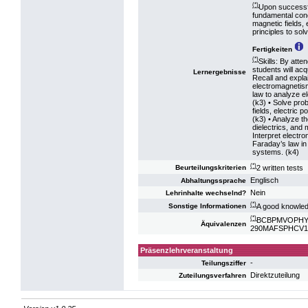
(*)
Upon successfu
fundamental conc
magnetic fields,
principles to sol
Fertigkeiten
(*)
Skills: By atte
students will acqu
Lernergebnisse
Recall and expla
electromagnetis
law to analyze el
(k3) • Solve prob
fields, electric p
(k3) • Analyze t
dielectrics, and 
Interpret electr
Faraday’s law in
systems. (k4)
(*)
2 written tests
Beurteilungskriterien
Englisch
Abhaltungssprache
Nein
Lehrinhalte wechselnd?
(*)
A good knowledg
Sonstige Informationen
(*)
BCBPMVOPHY2: 
Äquivalenzen
290MAFSPHCV18:
Präsenzlehrveranstaltung
-
Teilungsziffer
Direktzuteilung
Zuteilungsverfahren