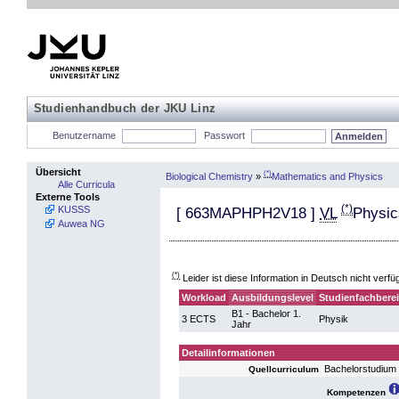
Studienhandbuch der JKU Linz
Benutzername
Passwort
Übersicht
(*)
Biological Chemistry
»
Mathematics and Physics
Alle Curricula
Externe Tools
(*)
KUSSS
[
663MAPHPH2V18
]
VL
Physic
Auwea NG
(*)
Leider ist diese Information in Deutsch nicht verfü
Workload
Ausbildungslevel
Studienfachbere
B1 - Bachelor 1.
3 ECTS
Physik
Jahr
Detailinformationen
Bachelorstudium 
Quellcurriculum
Kompetenzen