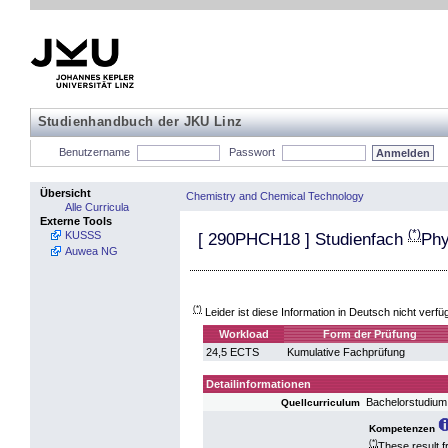
Studienhandbuch der JKU Linz
Benutzername
Passwort
Übersicht
Chemistry and Chemical Technology
Alle Curricula
Externe Tools
(*)
KUSSS
[
290PHCH18
] Studienfach
Phy
Auwea NG
(*)
Leider ist diese Information in Deutsch nicht verfü
Workload
Form der Prüfung
24,5 ECTS
Kumulative Fachprüfung
Detailinformationen
Bachelorstudium
Quellcurriculum
Kompetenzen
(*)
These result 