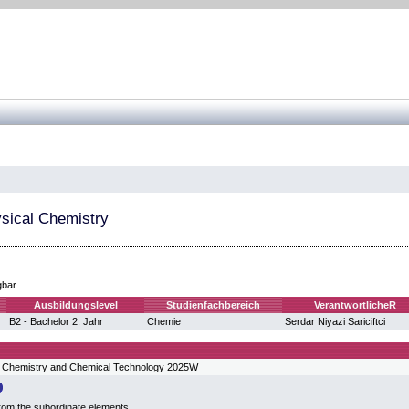
sical Chemistry
gbar.
Ausbildungslevel
Studienfachbereich
VerantwortlicheR
B2 - Bachelor 2. Jahr
Chemie
Serdar Niyazi Sariciftci
 Chemistry and Chemical Technology 2025W
from the subordinate elements