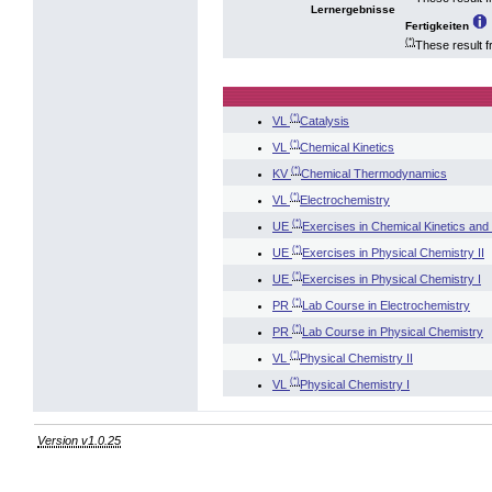
Lernergebnisse
Fertigkeiten
(*)
These result 
(*)
VL
Catalysis
(*)
VL
Chemical Kinetics
(*)
KV
Chemical Thermodynamics
(*)
VL
Electrochemistry
(*)
UE
Exercises in Chemical Kinetics and
(*)
UE
Exercises in Physical Chemistry II
(*)
UE
Exercises in Physical Chemistry I
(*)
PR
Lab Course in Electrochemistry
(*)
PR
Lab Course in Physical Chemistry
(*)
VL
Physical Chemistry II
(*)
VL
Physical Chemistry I
Version v1.0.25