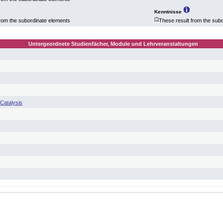
Kenntnisse
(*)
from the subordinate elements
These result from the sub
Untergeordnete Studienfächer, Module und Lehrveranstaltungen
 Catalysis