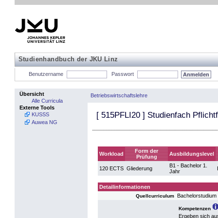
Studienhandbuch der JKU Linz
Benutzername
Passwort
Übersicht
Betriebswirtschaftslehre
Alle Curricula
Externe Tools
[
515PFLI20
] Studienfach Pflicht
KUSSS
Auwea NG
Form der
Workload
Ausbildungslevel
Prüfung
B1 - Bachelor 1.
120 ECTS
Gliederung
Jahr
Detailinformationen
Bachelorstudium 
Quellcurriculum
Kompetenzen
Ergeben sich au