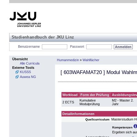
Studienhandbuch der JKU Linz
Benutzername
Passwort
Übersicht
Humanmedizin
»
Wahlfächer
Alle Curricula
Externe Tools
[
603WAFAMAT20
] Modul Wahlmo
KUSSS
Auwea NG
Workload
Form der Prüfung
Ausbildungslev
Kumulative
M2 - Master 2.
2 ECTS
Modulprüfung
Jahr
Detailinformationen
Masterstudium 
Quellcurriculum
Kompetenzen
Ergeben sich au