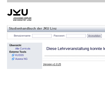
Studienhandbuch der JKU Linz
Benutzername
Passwort
Übersicht
Diese Lehrveranstaltung konnte l
Alle Curricula
Externe Tools
KUSSS
Auwea NG
Version v1.0.25