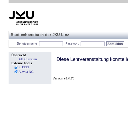
Studienhandbuch der JKU Linz
Benutzername
Passwort
Übersicht
Diese Lehrveranstaltung konnte l
Alle Curricula
Externe Tools
KUSSS
Auwea NG
Version v1.0.25