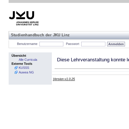
Studienhandbuch der JKU Linz
Benutzername
Passwort
Übersicht
Diese Lehrveranstaltung konnte l
Alle Curricula
Externe Tools
KUSSS
Auwea NG
Version v1.0.25