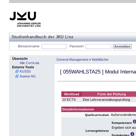
Studienhandbuch der JKU Linz
Benutzername
Passwort
Übersicht
General Management
»
Wahlfächer
Alle Curricula
Externe Tools
[
055WAHLSTA25
] Modul Interna
KUSSS
Auwea NG
Workload
Form der Prüfung
10 ECTS
Eine Lehrveranstaltungsprüfung
Detailinformationen
Außerordentlich
Quellcurriculum
Kompetenzen
Ergeben sich au
Lernergebnisse
Fertigkeiten