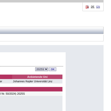
DE
EN
Anbietende Uni
er
Johannes Kepler Universität Linz
 Nr. 50/2024) 2025S