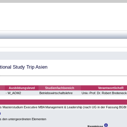
tional Study Trip Asien
Ausbildungslevel
Studienfachbereich
VerantwortlicheR
- W_AOM2
Betriebswirtschaftslehre
Univ.-Prof. Dr. Robert Breiteneck
es Masterstudium Executive MBA Management & Leadership (nach UG in der Fassung BGBl I
s den untergeordneten Elementen
Kenntnisse